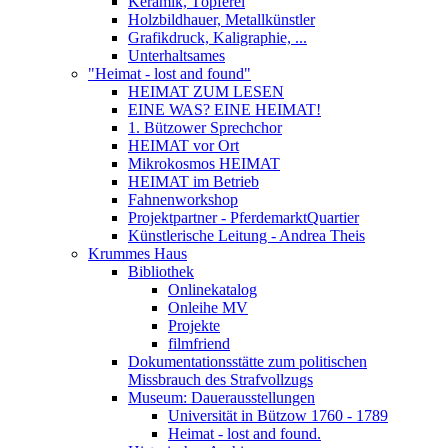
Keramik, Töpferei
Holzbildhauer, Metallkünstler
Grafikdruck, Kaligraphie, ...
Unterhaltsames
"Heimat - lost and found"
HEIMAT ZUM LESEN
EINE WAS? EINE HEIMAT!
1. Bützower Sprechchor
HEIMAT vor Ort
Mikrokosmos HEIMAT
HEIMAT im Betrieb
Fahnenworkshop
Projektpartner - PferdemarktQuartier
Künstlerische Leitung - Andrea Theis
Krummes Haus
Bibliothek
Onlinekatalog
Onleihe MV
Projekte
filmfriend
Dokumentationsstätte zum politischen
Missbrauch des Strafvollzugs
Museum: Dauerausstellungen
Universität in Bützow 1760 - 1789
Heimat - lost and found.