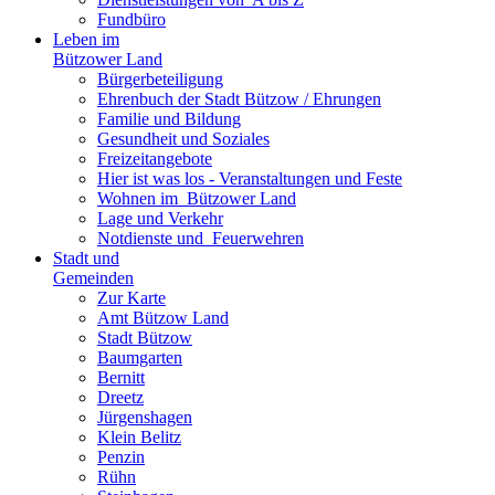
Fundbüro
Leben im
Bützower Land
Bürgerbeteiligung
Ehrenbuch der Stadt Bützow / Ehrungen
Familie und Bildung
Gesundheit und Soziales
Freizeit­angebote
Hier ist was los - Veranstaltungen und Feste
Wohnen im ­ Bützower Land
Lage und Verkehr
Notdienste und ­ Feuerwehren
Stadt und
Gemeinden
Zur Karte
Amt Bützow Land
Stadt Bützow
Baumgarten
Bernitt
Dreetz
Jürgenshagen
Klein Belitz
Penzin
Rühn