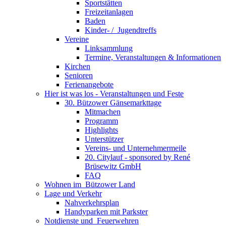
Sportstätten
Freizeitanlagen
Baden
Kinder- / ­ Jugendtreffs
Vereine
Linksammlung
Termine, Veranstaltungen & Informationen
Kirchen
Senioren
Ferienangebote
Hier ist was los - Veranstaltungen und Feste
30. Bützower Gänsemarkttage
Mitmachen
Programm
Highlights
Unterstützer
Vereins- und Unternehmermeile
20. Citylauf - sponsored by René
Brüsewitz GmbH
FAQ
Wohnen im ­ Bützower Land
Lage und Verkehr
Nahverkehrsplan
Handyparken mit Parkster
Notdienste und ­ Feuerwehren