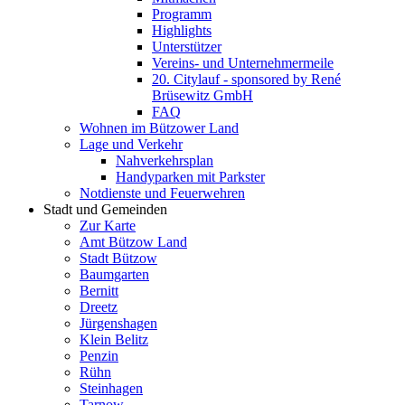
Programm
Highlights
Unterstützer
Vereins- und Unternehmermeile
20. Citylauf - sponsored by René
Brüsewitz GmbH
FAQ
Wohnen im Bützower Land
Lage und Verkehr
Nahverkehrsplan
Handyparken mit Parkster
Notdienste und Feuerwehren
Stadt und Gemeinden
Zur Karte
Amt Bützow Land
Stadt Bützow
Baumgarten
Bernitt
Dreetz
Jürgenshagen
Klein Belitz
Penzin
Rühn
Steinhagen
Tarnow