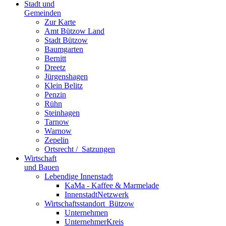
Stadt und
Gemeinden
Zur Karte
Amt Bützow Land
Stadt Bützow
Baumgarten
Bernitt
Dreetz
Jürgenshagen
Klein Belitz
Penzin
Rühn
Steinhagen
Tarnow
Warnow
Zepelin
Ortsrecht / ­ Satzungen
Wirtschaft
und Bauen
Lebendige Innenstadt
KaMa - Kaffee & Marmelade
InnenstadtNetzwerk
Wirtschaftsstand­ort ­ Bützow
Unternehmen
UnternehmerKreis