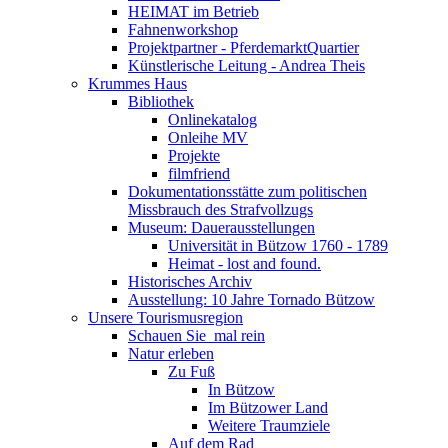
HEIMAT im Betrieb
Fahnenworkshop
Projektpartner - PferdemarktQuartier
Künstlerische Leitung - Andrea Theis
Krummes Haus
Bibliothek
Onlinekatalog
Onleihe MV
Projekte
filmfriend
Dokumentationsstätte zum politischen
Missbrauch des Strafvollzugs
Museum: Dauerausstellungen
Universität in Bützow 1760 - 1789
Heimat - lost and found.
Historisches Archiv
Ausstellung: 10 Jahre Tornado Bützow
Unsere Tourismusregion
Schauen Sie ­ mal rein
Natur erleben
Zu Fuß
In Bützow
Im Bützower Land
Weitere Traumziele
Auf dem Rad