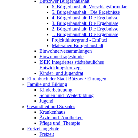
Bützower Bürgerhaushalt
6. Bürgerhaushalt: Vorschlagsformular
5. Bürgerhaushalt - Die Ergebnisse
4. Bürgerhaushalt: Die Ergebnisse
3. Bürgerhaushalt: Die Ergebnisse
2. Bürgerhaushalt: Die Ergebnisse
1. Bürgerhaushalt: Die Ergebnisse
Projekthintergrund - EmPaci
Materalien Bürgerhaushalt
Einwohnerversammlungen
Einwohnerfragestunde
ISEK Integriertes städtebauliches
Entwicklungskonzept
Kinder- und Jugendrat
Ehrenbuch der Stadt Bützow / Ehrungen
Familie und Bildung
Kinderbetreuung
Schulen und ­ Weiterbildung
Jugend
Gesundheit und Soziales
Krankenhaus
Ärzte und ­ Apotheken
Pflege und ­ Therapie
Freizeit­angebote
Freizeit