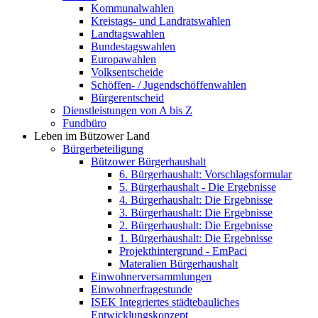
Kommunalwahlen
Kreistags- und Landratswahlen
Landtagswahlen
Bundestagswahlen
Europawahlen
Volksentscheide
Schöffen- / Jugendschöffenwahlen
Bürgerentscheid
Dienstleistungen von A bis Z
Fundbüro
Leben im Bützower Land
Bürgerbeteiligung
Bützower Bürgerhaushalt
6. Bürgerhaushalt: Vorschlagsformular
5. Bürgerhaushalt - Die Ergebnisse
4. Bürgerhaushalt: Die Ergebnisse
3. Bürgerhaushalt: Die Ergebnisse
2. Bürgerhaushalt: Die Ergebnisse
1. Bürgerhaushalt: Die Ergebnisse
Projekthintergrund - EmPaci
Materalien Bürgerhaushalt
Einwohnerversammlungen
Einwohnerfragestunde
ISEK Integriertes städtebauliches
Entwicklungskonzept