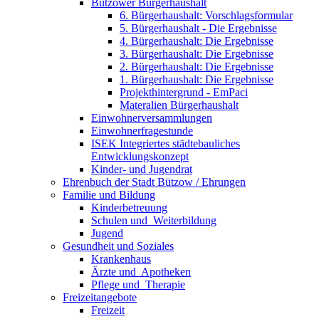
Bützower Bürgerhaushalt
6. Bürgerhaushalt: Vorschlagsformular
5. Bürgerhaushalt - Die Ergebnisse
4. Bürgerhaushalt: Die Ergebnisse
3. Bürgerhaushalt: Die Ergebnisse
2. Bürgerhaushalt: Die Ergebnisse
1. Bürgerhaushalt: Die Ergebnisse
Projekthintergrund - EmPaci
Materalien Bürgerhaushalt
Einwohnerversammlungen
Einwohnerfragestunde
ISEK Integriertes städtebauliches
Entwicklungskonzept
Kinder- und Jugendrat
Ehrenbuch der Stadt Bützow / Ehrungen
Familie und Bildung
Kinderbetreuung
Schulen und ­ Weiterbildung
Jugend
Gesundheit und Soziales
Krankenhaus
Ärzte und ­ Apotheken
Pflege und ­ Therapie
Freizeit­angebote
Freizeit