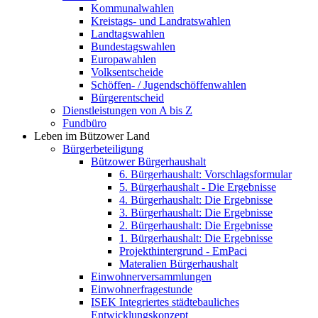
Kommunalwahlen
Kreistags- und Landratswahlen
Landtagswahlen
Bundestagswahlen
Europawahlen
Volksentscheide
Schöffen- / Jugendschöffenwahlen
Bürgerentscheid
Dienstleistungen von A bis Z
Fundbüro
Leben im Bützower Land
Bürgerbeteiligung
Bützower Bürgerhaushalt
6. Bürgerhaushalt: Vorschlagsformular
5. Bürgerhaushalt - Die Ergebnisse
4. Bürgerhaushalt: Die Ergebnisse
3. Bürgerhaushalt: Die Ergebnisse
2. Bürgerhaushalt: Die Ergebnisse
1. Bürgerhaushalt: Die Ergebnisse
Projekthintergrund - EmPaci
Materalien Bürgerhaushalt
Einwohnerversammlungen
Einwohnerfragestunde
ISEK Integriertes städtebauliches
Entwicklungskonzept