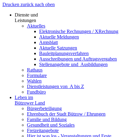
Drucken
zurück
nach oben
Dienste und
Leistungen
Aktuelles
Elektronische Rechnungen / XRechnung
Aktuelle Meldungen
Amtsblatt
Aktuelle Satzungen
Bauleitplanungsverfahren
Ausschreibungen und Auftragsvergaben
Stellenangebote und ­­ Ausbildungen
Rathaus
Formulare
Wahlen
Dienst­leistungen ­von ­ ­A bis Z
Fundbüro
Leben im
Bützower Land
Bürgerbeteiligung
Ehrenbuch der Stadt Bützow / Ehrungen
Familie und Bildung
Gesundheit und Soziales
Freizeit­angebote
Hier ist was los - Veranstaltungen und Feste