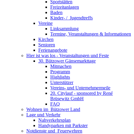
Sportstätten
Freizeitanlagen
Baden
Kinder- / ­ Jugendtreffs
Vereine
Linksammlung
Termine, Veranstaltungen & Informationen
Kirchen
Senioren
Ferienangebote
Hier ist was los - Veranstaltungen und Feste
30. Bützower Gänsemarkttage
Mitmachen
Programm
Highlights
Unterstützer
Vereins- und Unternehmermeile
20. Citylauf - sponsored by René
Brüsewitz GmbH
FAQ
Wohnen im ­ Bützower Land
Lage und Verkehr
Nahverkehrsplan
Handyparken mit Parkster
Notdienste und ­ Feuerwehren