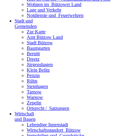
Wohnen im ­ Bützower Land
Lage und Verkehr
Notdienste und ­ Feuerwehren
Stadt und
Gemeinden
Zur Karte
Amt Bützow Land
Stadt Bützow
Baumgarten
Bernitt
Dreetz
Jürgenshagen
Klein Belitz
Penzin
Rühn
Steinhagen
Tarnow
Warnow
Zepelin
Ortsrecht / ­ Satzungen
Wirtschaft
und Bauen
Lebendige Innenstadt
Wirtschaftsstand­ort ­ Bützow
Immobilien und ­ Grundstücke