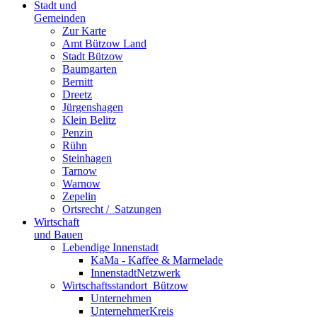
Stadt und
Gemeinden
Zur Karte
Amt Bützow Land
Stadt Bützow
Baumgarten
Bernitt
Dreetz
Jürgenshagen
Klein Belitz
Penzin
Rühn
Steinhagen
Tarnow
Warnow
Zepelin
Ortsrecht / ­ Satzungen
Wirtschaft
und Bauen
Lebendige Innenstadt
KaMa - Kaffee & Marmelade
InnenstadtNetzwerk
Wirtschaftsstand­ort ­ Bützow
Unternehmen
UnternehmerKreis