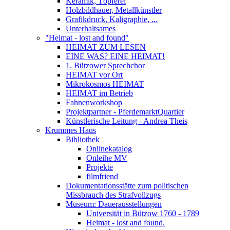
Keramik, Töpferei
Holzbildhauer, Metallkünstler
Grafikdruck, Kaligraphie, ...
Unterhaltsames
"Heimat - lost and found"
HEIMAT ZUM LESEN
EINE WAS? EINE HEIMAT!
1. Bützower Sprechchor
HEIMAT vor Ort
Mikrokosmos HEIMAT
HEIMAT im Betrieb
Fahnenworkshop
Projektpartner - PferdemarktQuartier
Künstlerische Leitung - Andrea Theis
Krummes Haus
Bibliothek
Onlinekatalog
Onleihe MV
Projekte
filmfriend
Dokumentationsstätte zum politischen
Missbrauch des Strafvollzugs
Museum: Dauerausstellungen
Universität in Bützow 1760 - 1789
Heimat - lost and found.