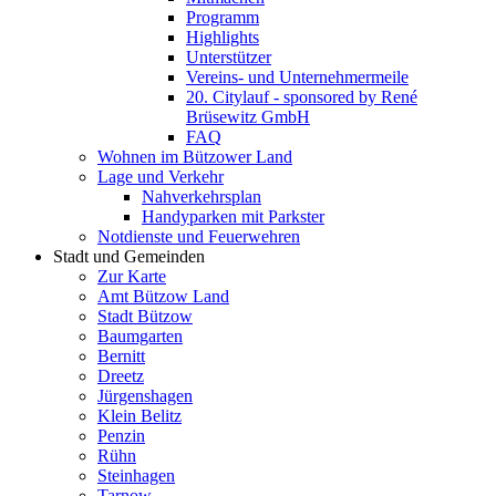
Programm
Highlights
Unterstützer
Vereins- und Unternehmermeile
20. Citylauf - sponsored by René
Brüsewitz GmbH
FAQ
Wohnen im Bützower Land
Lage und Verkehr
Nahverkehrsplan
Handyparken mit Parkster
Notdienste und Feuerwehren
Stadt und Gemeinden
Zur Karte
Amt Bützow Land
Stadt Bützow
Baumgarten
Bernitt
Dreetz
Jürgenshagen
Klein Belitz
Penzin
Rühn
Steinhagen
Tarnow