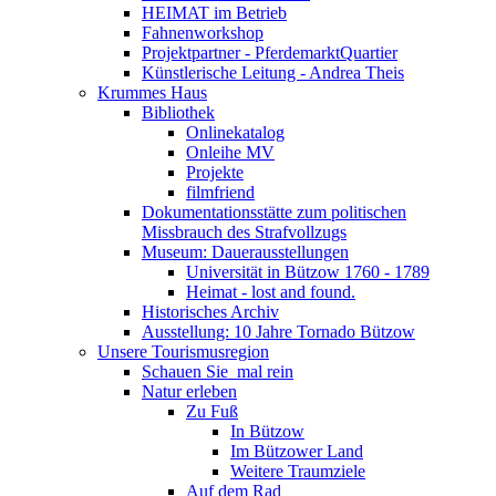
HEIMAT im Betrieb
Fahnenworkshop
Projektpartner - PferdemarktQuartier
Künstlerische Leitung - Andrea Theis
Krummes Haus
Bibliothek
Onlinekatalog
Onleihe MV
Projekte
filmfriend
Dokumentationsstätte zum politischen
Missbrauch des Strafvollzugs
Museum: Dauerausstellungen
Universität in Bützow 1760 - 1789
Heimat - lost and found.
Historisches Archiv
Ausstellung: 10 Jahre Tornado Bützow
Unsere Tourismusregion
Schauen Sie ­ mal rein
Natur erleben
Zu Fuß
In Bützow
Im Bützower Land
Weitere Traumziele
Auf dem Rad