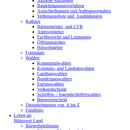
Aktuelle Satzungen
Bauleitplanungsverfahren
Ausschreibungen und Auftragsvergaben
Stellenangebote und ­­ Ausbildungen
Rathaus
Bürgermeister ­ und LVB
Amtsvorsteher
Fachbereiche und Leistungen
Öffnungszeiten
Hinweisgeber
Formulare
Wahlen
Kommunalwahlen
Kreistags- und Landratswahlen
Landtagswahlen
Bundestagswahlen
Europawahlen
Volksentscheide
Schöffen- / Jugendschöffenwahlen
Bürgerentscheid
Dienst­leistungen ­von ­ ­A bis Z
Fundbüro
Leben im
Bützower Land
Bürgerbeteiligung