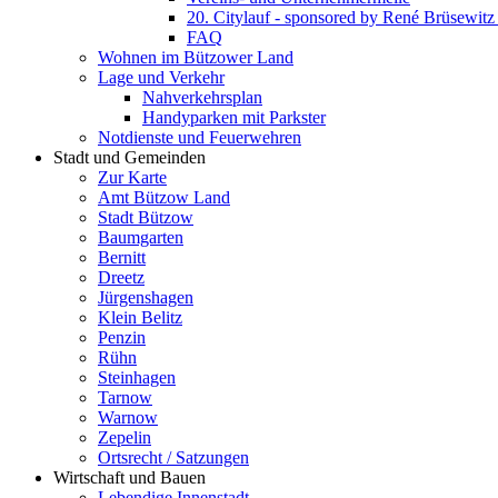
20. Citylauf - sponsored by René Brüsewi
FAQ
Wohnen im Bützower Land
Lage und Verkehr
Nahverkehrsplan
Handyparken mit Parkster
Notdienste und Feuerwehren
Stadt und Gemeinden
Zur Karte
Amt Bützow Land
Stadt Bützow
Baumgarten
Bernitt
Dreetz
Jürgenshagen
Klein Belitz
Penzin
Rühn
Steinhagen
Tarnow
Warnow
Zepelin
Ortsrecht / Satzungen
Wirtschaft und Bauen
Lebendige Innenstadt