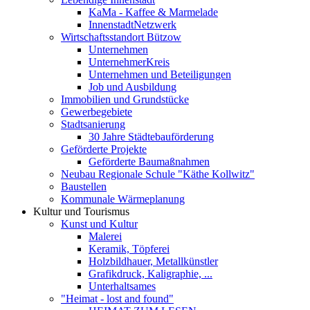
KaMa - Kaffee & Marmelade
InnenstadtNetzwerk
Wirtschaftsstandort Bützow
Unternehmen
UnternehmerKreis
Unternehmen und Beteiligungen
Job und Ausbildung
Immobilien und Grundstücke
Gewerbegebiete
Stadtsanierung
30 Jahre Städtebauförderung
Geförderte Projekte
Geförderte Baumaßnahmen
Neubau Regionale Schule "Käthe Kollwitz"
Baustellen
Kommunale Wärmeplanung
Kultur und Tourismus
Kunst und Kultur
Malerei
Keramik, Töpferei
Holzbildhauer, Metallkünstler
Grafikdruck, Kaligraphie, ...
Unterhaltsames
"Heimat - lost and found"