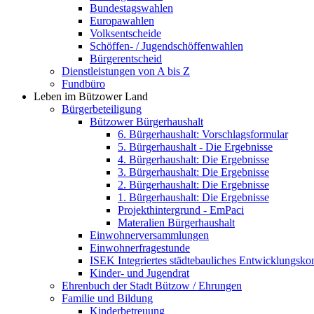
Bundestagswahlen
Europawahlen
Volksentscheide
Schöffen- / Jugendschöffenwahlen
Bürgerentscheid
Dienstleistungen von A bis Z
Fundbüro
Leben im Bützower Land
Bürgerbeteiligung
Bützower Bürgerhaushalt
6. Bürgerhaushalt: Vorschlagsformular
5. Bürgerhaushalt - Die Ergebnisse
4. Bürgerhaushalt: Die Ergebnisse
3. Bürgerhaushalt: Die Ergebnisse
2. Bürgerhaushalt: Die Ergebnisse
1. Bürgerhaushalt: Die Ergebnisse
Projekthintergrund - EmPaci
Materalien Bürgerhaushalt
Einwohnerversammlungen
Einwohnerfragestunde
ISEK Integriertes städtebauliches Entwicklungsko
Kinder- und Jugendrat
Ehrenbuch der Stadt Bützow / Ehrungen
Familie und Bildung
Kinderbetreuung