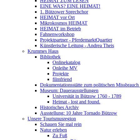
HEIMAT ZUM LESEN
EINE WAS? EINE HEIMAT!
1. Bützower Sprechchor
HEIMAT vor Ort
Mikrokosmos HEIMAT
HEIMAT im Betrieb
Fahnenworkshop
Projektpartner - PferdemarktQuartier
Künstlerische Leitung - Andrea Theis
Krummes Haus
Bibliothek
Onlinekatalog
Onleihe MV
Projekte
filmfriend
Dokumentationsstätte zum politischen Missbrauch 
Museum: Dauerausstellungen
Universität in Bützow 1760 - 1789
Heimat - lost and found.
Historisches Archiv
Ausstellung: 10 Jahre Tornado Bützow
Unsere Tourismusregion
Schauen Sie mal rein
Natur erleben
Zu Fuß