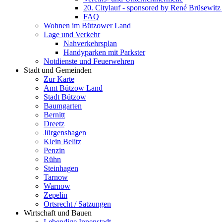
20. Citylauf - sponsored by René Brüsewi
FAQ
Wohnen im Bützower Land
Lage und Verkehr
Nahverkehrsplan
Handyparken mit Parkster
Notdienste und Feuerwehren
Stadt und Gemeinden
Zur Karte
Amt Bützow Land
Stadt Bützow
Baumgarten
Bernitt
Dreetz
Jürgenshagen
Klein Belitz
Penzin
Rühn
Steinhagen
Tarnow
Warnow
Zepelin
Ortsrecht / Satzungen
Wirtschaft und Bauen
Lebendige Innenstadt