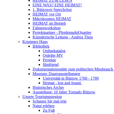
HEIMAT ZUM LESEN
EINE WAS? EINE HEIMAT!
1. Bützower Sprechchor
HEIMAT vor Ort
Mikrokosmos HEIMAT
HEIMAT im Betrieb
Fahnenworkshop
Projektpartner - PferdemarktQuartier
Künstlerische Leitung - Andrea Theis
Krummes Haus
Bibliothek
Onlinekatalog
Onleihe MV
Projekte
filmfriend
Dokumentationsstätte zum politischen Missbrauch 
Museum: Dauerausstellungen
Universität in Bützow 1760 - 1789
Heimat - lost and found.
Historisches Archiv
Ausstellung: 10 Jahre Tornado Bützow
Unsere Tourismusregion
Schauen Sie mal rein
Natur erleben
Zu Fuß