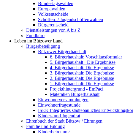
Bundestagswahlen
Europawahlen
Volksentscheide
Schöffen- / Jugendschöffenwahlen
Bürgerentscheid
Dienstleistungen von A bis Z
Fundbüro
Leben im Bützower Land
Bürgerbeteiligung
Bützower Bürgerhaushalt
6. Bürgerhaushalt: Vorschlagsformular
5. Bürgerhaushalt - Die Ergebnisse
4. Bürgerhaushalt: Die Ergebnisse
3. Bürgerhaushalt: Die Ergebnisse
2. Bürgerhaushalt: Die Ergebnisse
1. Bürgerhaushalt: Die Ergebnisse
Projekthintergrund - EmPaci
Materalien Bürgerhaushalt
Einwohnerversammlungen
Einwohnerfragestunde
ISEK Integriertes städtebauliches Entwicklungsko
Kinder- und Jugendrat
Ehrenbuch der Stadt Bützow / Ehrungen
Familie und Bildung
Kinderbetreuung