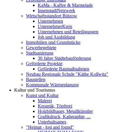
KaMa - Kaffee & Marmelade
InnenstadtNetzwerk
Wirtschaftsstandort Bützow
Unternehmen
UnternehmerKreis
Unternehmen und Beteiligungen
Job und Ausbildung
Immobilien und Grundstücke
Gewerbegebiete
Stadtsanierung
30 Jahre Städtebauförderung
Geförderte Projekte
Geförderte Baumaßnahmen
Neubau Regionale Schule "Käthe Kollwitz"
Baustellen
Kommunale Wärmeplanung
Kultur und Tourismus
Kunst und Kultur
Malerei
Keramik, Töpferei
Holzbildhauer, Metallkünstler
Grafikdruck, Kaligraphie, ...
Unterhaltsames
"Heimat - lost and found"