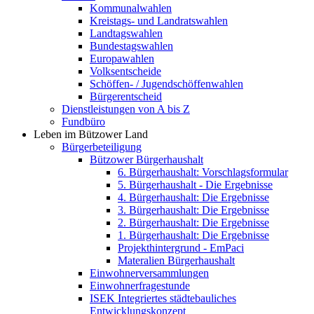
Kommunalwahlen
Kreistags- und Landratswahlen
Landtagswahlen
Bundestagswahlen
Europawahlen
Volksentscheide
Schöffen- / Jugendschöffenwahlen
Bürgerentscheid
Dienstleistungen von A bis Z
Fundbüro
Leben im Bützower Land
Bürgerbeteiligung
Bützower Bürgerhaushalt
6. Bürgerhaushalt: Vorschlagsformular
5. Bürgerhaushalt - Die Ergebnisse
4. Bürgerhaushalt: Die Ergebnisse
3. Bürgerhaushalt: Die Ergebnisse
2. Bürgerhaushalt: Die Ergebnisse
1. Bürgerhaushalt: Die Ergebnisse
Projekthintergrund - EmPaci
Materalien Bürgerhaushalt
Einwohnerversammlungen
Einwohnerfragestunde
ISEK Integriertes städtebauliches
Entwicklungskonzept