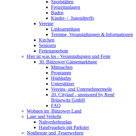
Sportstätten
Freizeitanlagen
Baden
Kinder- / ­ Jugendtreffs
Vereine
Linksammlung
Termine, Veranstaltungen & Informationen
Kirchen
Senioren
Ferienangebote
Hier ist was los - Veranstaltungen und Feste
30. Bützower Gänsemarkttage
Mitmachen
Programm
Highlights
Unterstützer
Vereins- und Unternehmermeile
20. Citylauf - sponsored by René
Brüsewitz GmbH
FAQ
Wohnen im ­ Bützower Land
Lage und Verkehr
Nahverkehrsplan
Handyparken mit Parkster
Notdienste und ­ Feuerwehren