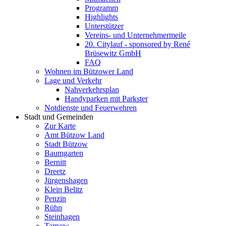
Programm
Highlights
Unterstützer
Vereins- und Unternehmermeile
20. Citylauf - sponsored by René
Brüsewitz GmbH
FAQ
Wohnen im Bützower Land
Lage und Verkehr
Nahverkehrsplan
Handyparken mit Parkster
Notdienste und Feuerwehren
Stadt und Gemeinden
Zur Karte
Amt Bützow Land
Stadt Bützow
Baumgarten
Bernitt
Dreetz
Jürgenshagen
Klein Belitz
Penzin
Rühn
Steinhagen
Tarnow