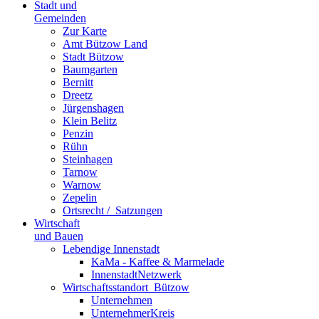
Stadt und
Gemeinden
Zur Karte
Amt Bützow Land
Stadt Bützow
Baumgarten
Bernitt
Dreetz
Jürgenshagen
Klein Belitz
Penzin
Rühn
Steinhagen
Tarnow
Warnow
Zepelin
Ortsrecht / ­ Satzungen
Wirtschaft
und Bauen
Lebendige Innenstadt
KaMa - Kaffee & Marmelade
InnenstadtNetzwerk
Wirtschaftsstand­ort ­ Bützow
Unternehmen
UnternehmerKreis