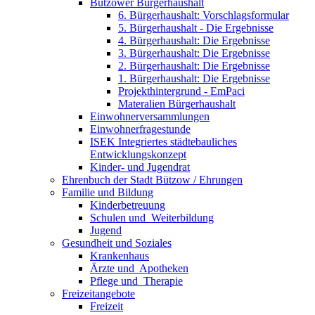
Bützower Bürgerhaushalt
6. Bürgerhaushalt: Vorschlagsformular
5. Bürgerhaushalt - Die Ergebnisse
4. Bürgerhaushalt: Die Ergebnisse
3. Bürgerhaushalt: Die Ergebnisse
2. Bürgerhaushalt: Die Ergebnisse
1. Bürgerhaushalt: Die Ergebnisse
Projekthintergrund - EmPaci
Materalien Bürgerhaushalt
Einwohnerversammlungen
Einwohnerfragestunde
ISEK Integriertes städtebauliches
Entwicklungskonzept
Kinder- und Jugendrat
Ehrenbuch der Stadt Bützow / Ehrungen
Familie und Bildung
Kinderbetreuung
Schulen und ­ Weiterbildung
Jugend
Gesundheit und Soziales
Krankenhaus
Ärzte und ­ Apotheken
Pflege und ­ Therapie
Freizeit­angebote
Freizeit