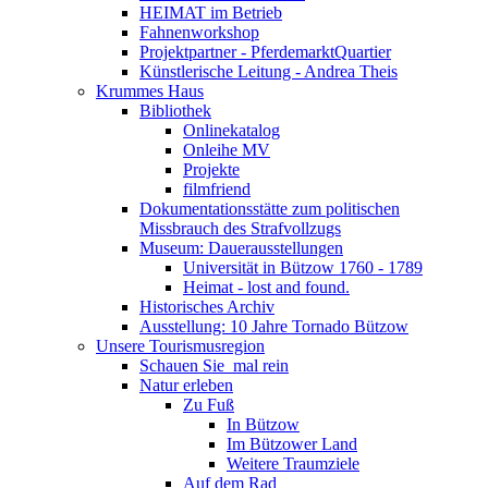
HEIMAT im Betrieb
Fahnenworkshop
Projektpartner - PferdemarktQuartier
Künstlerische Leitung - Andrea Theis
Krummes Haus
Bibliothek
Onlinekatalog
Onleihe MV
Projekte
filmfriend
Dokumentationsstätte zum politischen
Missbrauch des Strafvollzugs
Museum: Dauerausstellungen
Universität in Bützow 1760 - 1789
Heimat - lost and found.
Historisches Archiv
Ausstellung: 10 Jahre Tornado Bützow
Unsere Tourismusregion
Schauen Sie ­ mal rein
Natur erleben
Zu Fuß
In Bützow
Im Bützower Land
Weitere Traumziele
Auf dem Rad