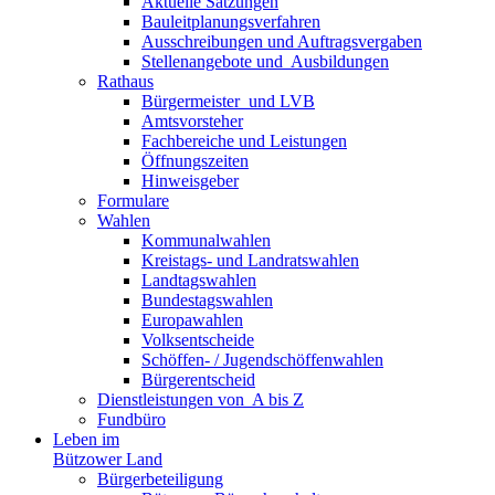
Aktuelle Satzungen
Bauleitplanungsverfahren
Ausschreibungen und Auftragsvergaben
Stellenangebote und ­­ Ausbildungen
Rathaus
Bürgermeister ­ und LVB
Amtsvorsteher
Fachbereiche und Leistungen
Öffnungszeiten
Hinweisgeber
Formulare
Wahlen
Kommunalwahlen
Kreistags- und Landratswahlen
Landtagswahlen
Bundestagswahlen
Europawahlen
Volksentscheide
Schöffen- / Jugendschöffenwahlen
Bürgerentscheid
Dienst­leistungen ­von ­ ­A bis Z
Fundbüro
Leben im
Bützower Land
Bürgerbeteiligung