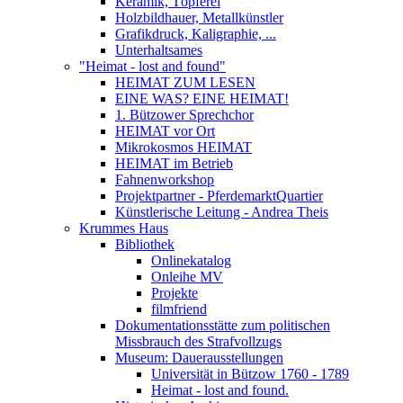
Keramik, Töpferei
Holzbildhauer, Metallkünstler
Grafikdruck, Kaligraphie, ...
Unterhaltsames
"Heimat - lost and found"
HEIMAT ZUM LESEN
EINE WAS? EINE HEIMAT!
1. Bützower Sprechchor
HEIMAT vor Ort
Mikrokosmos HEIMAT
HEIMAT im Betrieb
Fahnenworkshop
Projektpartner - PferdemarktQuartier
Künstlerische Leitung - Andrea Theis
Krummes Haus
Bibliothek
Onlinekatalog
Onleihe MV
Projekte
filmfriend
Dokumentationsstätte zum politischen
Missbrauch des Strafvollzugs
Museum: Dauerausstellungen
Universität in Bützow 1760 - 1789
Heimat - lost and found.