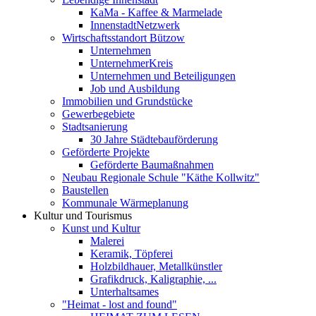
KaMa - Kaffee & Marmelade
InnenstadtNetzwerk
Wirtschaftsstandort Bützow
Unternehmen
UnternehmerKreis
Unternehmen und Beteiligungen
Job und Ausbildung
Immobilien und Grundstücke
Gewerbegebiete
Stadtsanierung
30 Jahre Städtebauförderung
Geförderte Projekte
Geförderte Baumaßnahmen
Neubau Regionale Schule "Käthe Kollwitz"
Baustellen
Kommunale Wärmeplanung
Kultur und Tourismus
Kunst und Kultur
Malerei
Keramik, Töpferei
Holzbildhauer, Metallkünstler
Grafikdruck, Kaligraphie, ...
Unterhaltsames
"Heimat - lost and found"