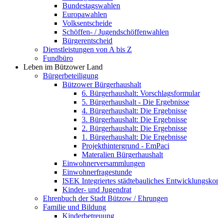
Bundestagswahlen
Europawahlen
Volksentscheide
Schöffen- / Jugendschöffenwahlen
Bürgerentscheid
Dienstleistungen von A bis Z
Fundbüro
Leben im Bützower Land
Bürgerbeteiligung
Bützower Bürgerhaushalt
6. Bürgerhaushalt: Vorschlagsformular
5. Bürgerhaushalt - Die Ergebnisse
4. Bürgerhaushalt: Die Ergebnisse
3. Bürgerhaushalt: Die Ergebnisse
2. Bürgerhaushalt: Die Ergebnisse
1. Bürgerhaushalt: Die Ergebnisse
Projekthintergrund - EmPaci
Materalien Bürgerhaushalt
Einwohnerversammlungen
Einwohnerfragestunde
ISEK Integriertes städtebauliches Entwicklungsko
Kinder- und Jugendrat
Ehrenbuch der Stadt Bützow / Ehrungen
Familie und Bildung
Kinderbetreuung