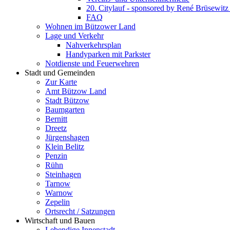
20. Citylauf - sponsored by René Brüsewi
FAQ
Wohnen im Bützower Land
Lage und Verkehr
Nahverkehrsplan
Handyparken mit Parkster
Notdienste und Feuerwehren
Stadt und Gemeinden
Zur Karte
Amt Bützow Land
Stadt Bützow
Baumgarten
Bernitt
Dreetz
Jürgenshagen
Klein Belitz
Penzin
Rühn
Steinhagen
Tarnow
Warnow
Zepelin
Ortsrecht / Satzungen
Wirtschaft und Bauen
Lebendige Innenstadt