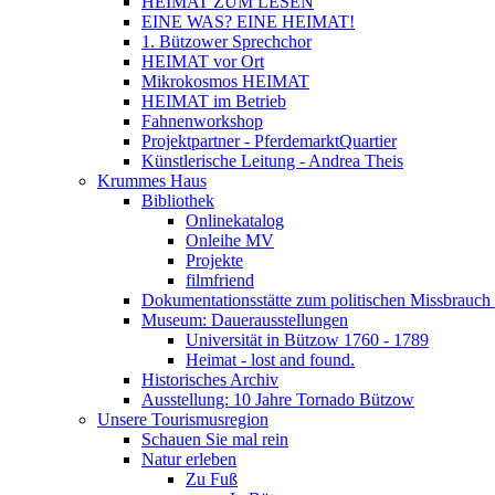
HEIMAT ZUM LESEN
EINE WAS? EINE HEIMAT!
1. Bützower Sprechchor
HEIMAT vor Ort
Mikrokosmos HEIMAT
HEIMAT im Betrieb
Fahnenworkshop
Projektpartner - PferdemarktQuartier
Künstlerische Leitung - Andrea Theis
Krummes Haus
Bibliothek
Onlinekatalog
Onleihe MV
Projekte
filmfriend
Dokumentationsstätte zum politischen Missbrauch 
Museum: Dauerausstellungen
Universität in Bützow 1760 - 1789
Heimat - lost and found.
Historisches Archiv
Ausstellung: 10 Jahre Tornado Bützow
Unsere Tourismusregion
Schauen Sie mal rein
Natur erleben
Zu Fuß