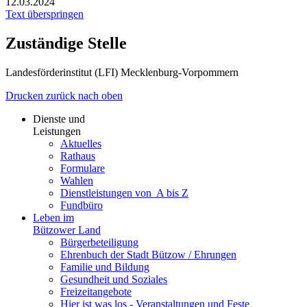
12.03.2024
Text überspringen
Zuständige Stelle
Landesförderinstitut (LFI) Mecklenburg-Vorpommern
Drucken
zurück
nach oben
Dienste und
Leistungen
Aktuelles
Rathaus
Formulare
Wahlen
Dienst­leistungen ­von ­ ­A bis Z
Fundbüro
Leben im
Bützower Land
Bürgerbeteiligung
Ehrenbuch der Stadt Bützow / Ehrungen
Familie und Bildung
Gesundheit und Soziales
Freizeit­angebote
Hier ist was los - Veranstaltungen und Feste