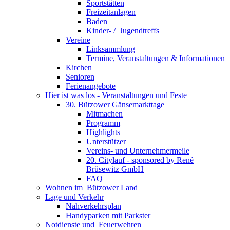
Sportstätten
Freizeitanlagen
Baden
Kinder- / ­ Jugendtreffs
Vereine
Linksammlung
Termine, Veranstaltungen & Informationen
Kirchen
Senioren
Ferienangebote
Hier ist was los - Veranstaltungen und Feste
30. Bützower Gänsemarkttage
Mitmachen
Programm
Highlights
Unterstützer
Vereins- und Unternehmermeile
20. Citylauf - sponsored by René
Brüsewitz GmbH
FAQ
Wohnen im ­ Bützower Land
Lage und Verkehr
Nahverkehrsplan
Handyparken mit Parkster
Notdienste und ­ Feuerwehren