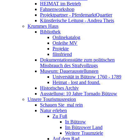
HEIMAT im Betrieb
Fahnenworkshop
Projektpartner - PferdemarktQuartier
Künstlerische Leitung - Andrea Theis
Krummes Haus
Bibliothek
Onlinekatalog
Onleihe MV
Projekte
filmfriend
Dokumentationsstätte zum politischen
Missbrauch des Strafvollzugs
Museum: Dauerausstellungen
Universität in Bützow 1760 - 1789
Heimat - lost and found.
Historisches Archiv
Ausstellung: 10 Jahre Tornado Bützow
Unsere Tourismusregion
Schauen Sie ­ mal rein
Natur erleben
Zu Fuß
In Bützow
Im Bützower Land
Weitere Traumziele
Auf dem Rad