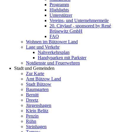
Programm
Highlights
Unterstützer
Vereins- und Unternehmermeile
20. Citylauf - sponsored by René
Brüsewitz GmbH
FAQ
Wohnen im Bützower Land
Lage und Verkehr
Nahverkehrsplan
Handyparken mit Parkster
Notdienste und Feuerwehren
Stadt und Gemeinden
Zur Karte
Amt Bützow Land
Stadt Bützow
Baumgarten
Bernitt
Dreetz
Jürgenshagen
Klein Belitz
Penzin
Rühn
Steinhagen
Tarnow