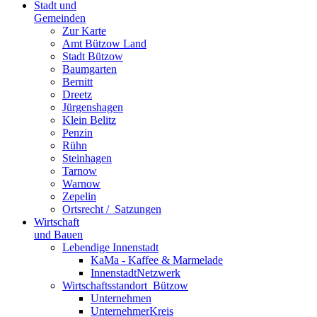
Stadt und
Gemeinden
Zur Karte
Amt Bützow Land
Stadt Bützow
Baumgarten
Bernitt
Dreetz
Jürgenshagen
Klein Belitz
Penzin
Rühn
Steinhagen
Tarnow
Warnow
Zepelin
Ortsrecht / ­ Satzungen
Wirtschaft
und Bauen
Lebendige Innenstadt
KaMa - Kaffee & Marmelade
InnenstadtNetzwerk
Wirtschaftsstand­ort ­ Bützow
Unternehmen
UnternehmerKreis