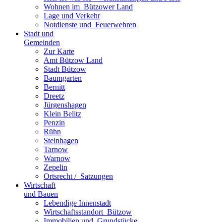
Wohnen im ­ Bützower Land
Lage und Verkehr
Notdienste und ­ Feuerwehren
Stadt und
Gemeinden
Zur Karte
Amt Bützow Land
Stadt Bützow
Baumgarten
Bernitt
Dreetz
Jürgenshagen
Klein Belitz
Penzin
Rühn
Steinhagen
Tarnow
Warnow
Zepelin
Ortsrecht / ­ Satzungen
Wirtschaft
und Bauen
Lebendige Innenstadt
Wirtschaftsstand­ort ­ Bützow
Immobilien und ­ Grundstücke