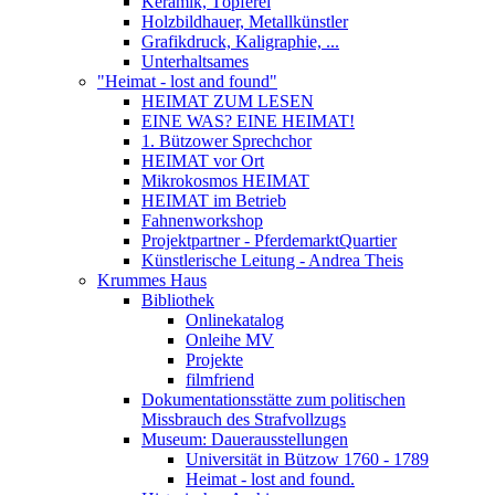
Keramik, Töpferei
Holzbildhauer, Metallkünstler
Grafikdruck, Kaligraphie, ...
Unterhaltsames
"Heimat - lost and found"
HEIMAT ZUM LESEN
EINE WAS? EINE HEIMAT!
1. Bützower Sprechchor
HEIMAT vor Ort
Mikrokosmos HEIMAT
HEIMAT im Betrieb
Fahnenworkshop
Projektpartner - PferdemarktQuartier
Künstlerische Leitung - Andrea Theis
Krummes Haus
Bibliothek
Onlinekatalog
Onleihe MV
Projekte
filmfriend
Dokumentationsstätte zum politischen
Missbrauch des Strafvollzugs
Museum: Dauerausstellungen
Universität in Bützow 1760 - 1789
Heimat - lost and found.