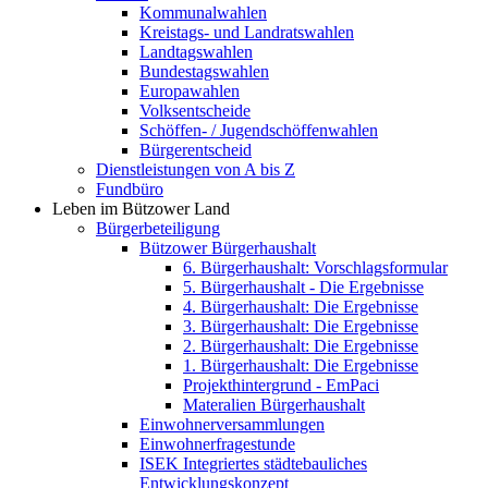
Kommunalwahlen
Kreistags- und Landratswahlen
Landtagswahlen
Bundestagswahlen
Europawahlen
Volksentscheide
Schöffen- / Jugendschöffenwahlen
Bürgerentscheid
Dienstleistungen von A bis Z
Fundbüro
Leben im Bützower Land
Bürgerbeteiligung
Bützower Bürgerhaushalt
6. Bürgerhaushalt: Vorschlagsformular
5. Bürgerhaushalt - Die Ergebnisse
4. Bürgerhaushalt: Die Ergebnisse
3. Bürgerhaushalt: Die Ergebnisse
2. Bürgerhaushalt: Die Ergebnisse
1. Bürgerhaushalt: Die Ergebnisse
Projekthintergrund - EmPaci
Materalien Bürgerhaushalt
Einwohnerversammlungen
Einwohnerfragestunde
ISEK Integriertes städtebauliches
Entwicklungskonzept