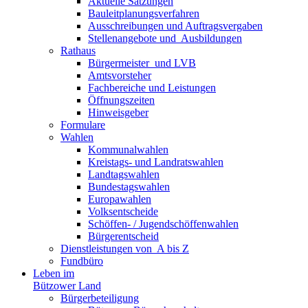
Aktuelle Satzungen
Bauleitplanungsverfahren
Ausschreibungen und Auftragsvergaben
Stellenangebote und ­­ Ausbildungen
Rathaus
Bürgermeister ­ und LVB
Amtsvorsteher
Fachbereiche und Leistungen
Öffnungszeiten
Hinweisgeber
Formulare
Wahlen
Kommunalwahlen
Kreistags- und Landratswahlen
Landtagswahlen
Bundestagswahlen
Europawahlen
Volksentscheide
Schöffen- / Jugendschöffenwahlen
Bürgerentscheid
Dienst­leistungen ­von ­ ­A bis Z
Fundbüro
Leben im
Bützower Land
Bürgerbeteiligung