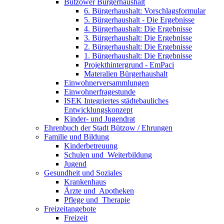
Bützower Bürgerhaushalt
6. Bürgerhaushalt: Vorschlagsformular
5. Bürgerhaushalt - Die Ergebnisse
4. Bürgerhaushalt: Die Ergebnisse
3. Bürgerhaushalt: Die Ergebnisse
2. Bürgerhaushalt: Die Ergebnisse
1. Bürgerhaushalt: Die Ergebnisse
Projekthintergrund - EmPaci
Materalien Bürgerhaushalt
Einwohnerversammlungen
Einwohnerfragestunde
ISEK Integriertes städtebauliches
Entwicklungskonzept
Kinder- und Jugendrat
Ehrenbuch der Stadt Bützow / Ehrungen
Familie und Bildung
Kinderbetreuung
Schulen und ­ Weiterbildung
Jugend
Gesundheit und Soziales
Krankenhaus
Ärzte und ­ Apotheken
Pflege und ­ Therapie
Freizeit­angebote
Freizeit