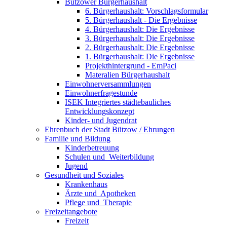
Bützower Bürgerhaushalt
6. Bürgerhaushalt: Vorschlagsformular
5. Bürgerhaushalt - Die Ergebnisse
4. Bürgerhaushalt: Die Ergebnisse
3. Bürgerhaushalt: Die Ergebnisse
2. Bürgerhaushalt: Die Ergebnisse
1. Bürgerhaushalt: Die Ergebnisse
Projekthintergrund - EmPaci
Materalien Bürgerhaushalt
Einwohnerversammlungen
Einwohnerfragestunde
ISEK Integriertes städtebauliches
Entwicklungskonzept
Kinder- und Jugendrat
Ehrenbuch der Stadt Bützow / Ehrungen
Familie und Bildung
Kinderbetreuung
Schulen und ­ Weiterbildung
Jugend
Gesundheit und Soziales
Krankenhaus
Ärzte und ­ Apotheken
Pflege und ­ Therapie
Freizeit­angebote
Freizeit