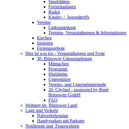
Sportstätten
Freizeitanlagen
Baden
Kinder- / ­ Jugendtreffs
Vereine
Linksammlung
Termine, Veranstaltungen & Informationen
Kirchen
Senioren
Ferienangebote
Hier ist was los - Veranstaltungen und Feste
30. Bützower Gänsemarkttage
Mitmachen
Programm
Highlights
Unterstützer
Vereins- und Unternehmermeile
20. Citylauf - sponsored by René
Brüsewitz GmbH
FAQ
Wohnen im ­ Bützower Land
Lage und Verkehr
Nahverkehrsplan
Handyparken mit Parkster
Notdienste und ­ Feuerwehren