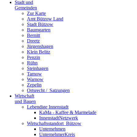
Stadt und
Gemeinden
Zur Karte
Amt Bützow Land
Stadt Bützow
Baumgarten
Bernitt
Dreetz
Jürgenshagen
Klein Belitz
Penzin
Rühn
Steinhagen
Tarnow
Warnow
Zepelin
Ortsrecht / ­ Satzungen
Wirtschaft
und Bauen
Lebendige Innenstadt
KaMa - Kaffee & Marmelade
InnenstadtNetzwerk
Wirtschaftsstand­ort ­ Bützow
Unternehmen
UnternehmerKreis