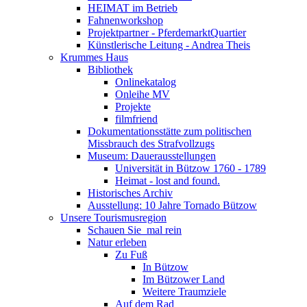
HEIMAT im Betrieb
Fahnenworkshop
Projektpartner - PferdemarktQuartier
Künstlerische Leitung - Andrea Theis
Krummes Haus
Bibliothek
Onlinekatalog
Onleihe MV
Projekte
filmfriend
Dokumentationsstätte zum politischen
Missbrauch des Strafvollzugs
Museum: Dauerausstellungen
Universität in Bützow 1760 - 1789
Heimat - lost and found.
Historisches Archiv
Ausstellung: 10 Jahre Tornado Bützow
Unsere Tourismusregion
Schauen Sie ­ mal rein
Natur erleben
Zu Fuß
In Bützow
Im Bützower Land
Weitere Traumziele
Auf dem Rad