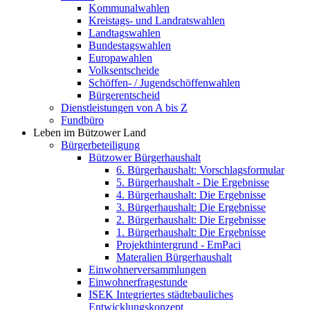
Kommunalwahlen
Kreistags- und Landratswahlen
Landtagswahlen
Bundestagswahlen
Europawahlen
Volksentscheide
Schöffen- / Jugendschöffenwahlen
Bürgerentscheid
Dienstleistungen von A bis Z
Fundbüro
Leben im Bützower Land
Bürgerbeteiligung
Bützower Bürgerhaushalt
6. Bürgerhaushalt: Vorschlagsformular
5. Bürgerhaushalt - Die Ergebnisse
4. Bürgerhaushalt: Die Ergebnisse
3. Bürgerhaushalt: Die Ergebnisse
2. Bürgerhaushalt: Die Ergebnisse
1. Bürgerhaushalt: Die Ergebnisse
Projekthintergrund - EmPaci
Materalien Bürgerhaushalt
Einwohnerversammlungen
Einwohnerfragestunde
ISEK Integriertes städtebauliches
Entwicklungskonzept