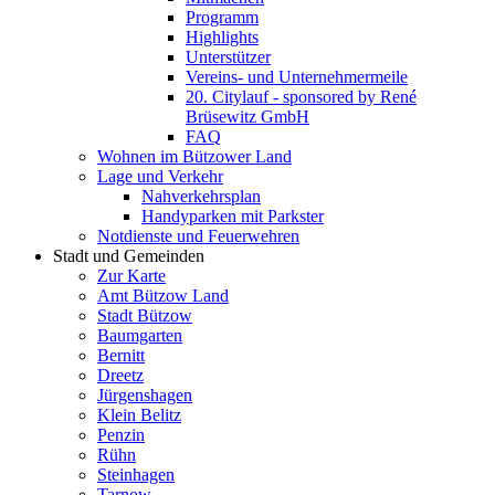
Programm
Highlights
Unterstützer
Vereins- und Unternehmermeile
20. Citylauf - sponsored by René
Brüsewitz GmbH
FAQ
Wohnen im Bützower Land
Lage und Verkehr
Nahverkehrsplan
Handyparken mit Parkster
Notdienste und Feuerwehren
Stadt und Gemeinden
Zur Karte
Amt Bützow Land
Stadt Bützow
Baumgarten
Bernitt
Dreetz
Jürgenshagen
Klein Belitz
Penzin
Rühn
Steinhagen
Tarnow