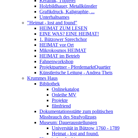
Keramik, Töpferei
Holzbildhauer, Metallkünstler
Grafikdruck, Kaligraphie, ...
Unterhaltsames
"Heimat - lost and found"
HEIMAT ZUM LESEN
EINE WAS? EINE HEIMAT!
1. Bützower Sprechchor
HEIMAT vor Ort
Mikrokosmos HEIMAT
HEIMAT im Betrieb
Fahnenworkshop
Projektpartner - PferdemarktQuartier
Künstlerische Leitung - Andrea Theis
Krummes Haus
Bibliothek
Onlinekatalog
Onleihe MV
Projekte
filmfriend
Dokumentationsstätte zum politischen
Missbrauch des Strafvollzugs
Museum: Dauerausstellungen
Universität in Bützow 1760 - 1789
Heimat - lost and found.