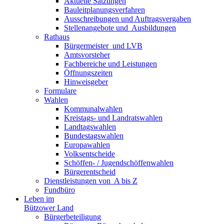
Aktuelle Satzungen
Bauleitplanungsverfahren
Ausschreibungen und Auftragsvergaben
Stellenangebote und ­­ Ausbildungen
Rathaus
Bürgermeister ­ und LVB
Amtsvorsteher
Fachbereiche und Leistungen
Öffnungszeiten
Hinweisgeber
Formulare
Wahlen
Kommunalwahlen
Kreistags- und Landratswahlen
Landtagswahlen
Bundestagswahlen
Europawahlen
Volksentscheide
Schöffen- / Jugendschöffenwahlen
Bürgerentscheid
Dienst­leistungen ­von ­ ­A bis Z
Fundbüro
Leben im
Bützower Land
Bürgerbeteiligung