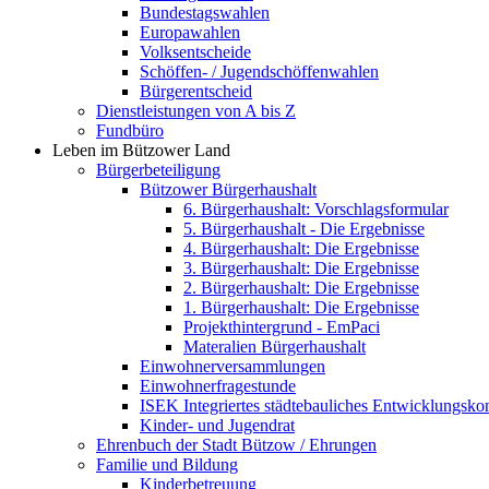
Bundestagswahlen
Europawahlen
Volksentscheide
Schöffen- / Jugendschöffenwahlen
Bürgerentscheid
Dienstleistungen von A bis Z
Fundbüro
Leben im Bützower Land
Bürgerbeteiligung
Bützower Bürgerhaushalt
6. Bürgerhaushalt: Vorschlagsformular
5. Bürgerhaushalt - Die Ergebnisse
4. Bürgerhaushalt: Die Ergebnisse
3. Bürgerhaushalt: Die Ergebnisse
2. Bürgerhaushalt: Die Ergebnisse
1. Bürgerhaushalt: Die Ergebnisse
Projekthintergrund - EmPaci
Materalien Bürgerhaushalt
Einwohnerversammlungen
Einwohnerfragestunde
ISEK Integriertes städtebauliches Entwicklungsko
Kinder- und Jugendrat
Ehrenbuch der Stadt Bützow / Ehrungen
Familie und Bildung
Kinderbetreuung