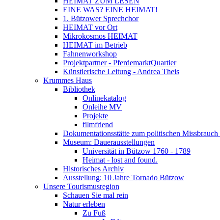
HEIMAT ZUM LESEN
EINE WAS? EINE HEIMAT!
1. Bützower Sprechchor
HEIMAT vor Ort
Mikrokosmos HEIMAT
HEIMAT im Betrieb
Fahnenworkshop
Projektpartner - PferdemarktQuartier
Künstlerische Leitung - Andrea Theis
Krummes Haus
Bibliothek
Onlinekatalog
Onleihe MV
Projekte
filmfriend
Dokumentationsstätte zum politischen Missbrauch 
Museum: Dauerausstellungen
Universität in Bützow 1760 - 1789
Heimat - lost and found.
Historisches Archiv
Ausstellung: 10 Jahre Tornado Bützow
Unsere Tourismusregion
Schauen Sie mal rein
Natur erleben
Zu Fuß