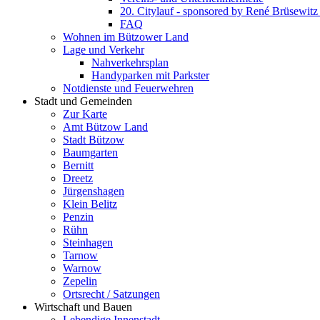
20. Citylauf - sponsored by René Brüsewi
FAQ
Wohnen im Bützower Land
Lage und Verkehr
Nahverkehrsplan
Handyparken mit Parkster
Notdienste und Feuerwehren
Stadt und Gemeinden
Zur Karte
Amt Bützow Land
Stadt Bützow
Baumgarten
Bernitt
Dreetz
Jürgenshagen
Klein Belitz
Penzin
Rühn
Steinhagen
Tarnow
Warnow
Zepelin
Ortsrecht / Satzungen
Wirtschaft und Bauen
Lebendige Innenstadt