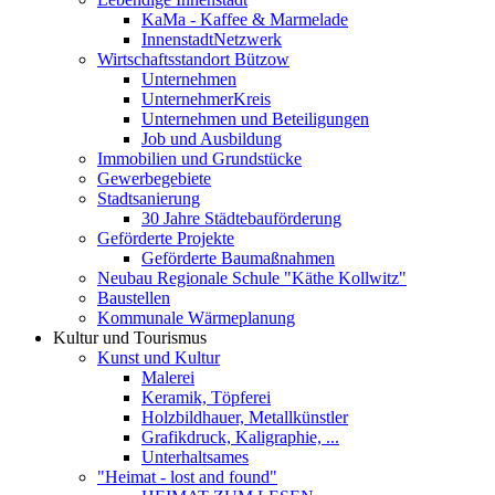
KaMa - Kaffee & Marmelade
InnenstadtNetzwerk
Wirtschaftsstandort Bützow
Unternehmen
UnternehmerKreis
Unternehmen und Beteiligungen
Job und Ausbildung
Immobilien und Grundstücke
Gewerbegebiete
Stadtsanierung
30 Jahre Städtebauförderung
Geförderte Projekte
Geförderte Baumaßnahmen
Neubau Regionale Schule "Käthe Kollwitz"
Baustellen
Kommunale Wärmeplanung
Kultur und Tourismus
Kunst und Kultur
Malerei
Keramik, Töpferei
Holzbildhauer, Metallkünstler
Grafikdruck, Kaligraphie, ...
Unterhaltsames
"Heimat - lost and found"