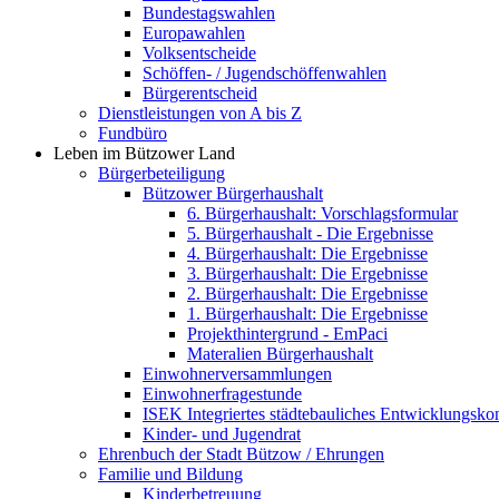
Bundestagswahlen
Europawahlen
Volksentscheide
Schöffen- / Jugendschöffenwahlen
Bürgerentscheid
Dienstleistungen von A bis Z
Fundbüro
Leben im Bützower Land
Bürgerbeteiligung
Bützower Bürgerhaushalt
6. Bürgerhaushalt: Vorschlagsformular
5. Bürgerhaushalt - Die Ergebnisse
4. Bürgerhaushalt: Die Ergebnisse
3. Bürgerhaushalt: Die Ergebnisse
2. Bürgerhaushalt: Die Ergebnisse
1. Bürgerhaushalt: Die Ergebnisse
Projekthintergrund - EmPaci
Materalien Bürgerhaushalt
Einwohnerversammlungen
Einwohnerfragestunde
ISEK Integriertes städtebauliches Entwicklungsko
Kinder- und Jugendrat
Ehrenbuch der Stadt Bützow / Ehrungen
Familie und Bildung
Kinderbetreuung