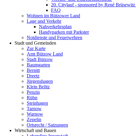
20. Citylauf - sponsored by René Brüsewi
FAQ
Wohnen im Bützower Land
Lage und Verkehr
Nahverkehrsplan
Handyparken mit Parkster
Notdienste und Feuerwehren
Stadt und Gemeinden
Zur Karte
Amt Bützow Land
Stadt Bützow
Baumgarten
Bernitt
Dreetz
Jürgenshagen
Klein Belitz
Penzin
Rühn
Steinhagen
Tarnow
Warnow
Zepelin
Ortsrecht / Satzungen
Wirtschaft und Bauen
Lebendige Innenstadt