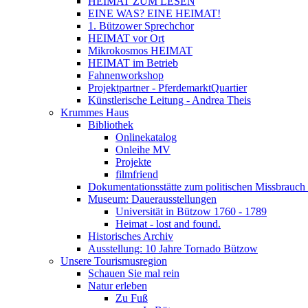
HEIMAT ZUM LESEN
EINE WAS? EINE HEIMAT!
1. Bützower Sprechchor
HEIMAT vor Ort
Mikrokosmos HEIMAT
HEIMAT im Betrieb
Fahnenworkshop
Projektpartner - PferdemarktQuartier
Künstlerische Leitung - Andrea Theis
Krummes Haus
Bibliothek
Onlinekatalog
Onleihe MV
Projekte
filmfriend
Dokumentationsstätte zum politischen Missbrauch 
Museum: Dauerausstellungen
Universität in Bützow 1760 - 1789
Heimat - lost and found.
Historisches Archiv
Ausstellung: 10 Jahre Tornado Bützow
Unsere Tourismusregion
Schauen Sie mal rein
Natur erleben
Zu Fuß