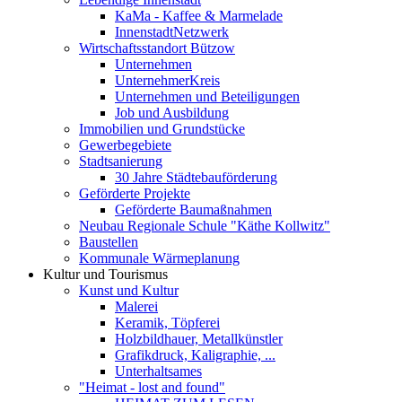
KaMa - Kaffee & Marmelade
InnenstadtNetzwerk
Wirtschaftsstandort Bützow
Unternehmen
UnternehmerKreis
Unternehmen und Beteiligungen
Job und Ausbildung
Immobilien und Grundstücke
Gewerbegebiete
Stadtsanierung
30 Jahre Städtebauförderung
Geförderte Projekte
Geförderte Baumaßnahmen
Neubau Regionale Schule "Käthe Kollwitz"
Baustellen
Kommunale Wärmeplanung
Kultur und Tourismus
Kunst und Kultur
Malerei
Keramik, Töpferei
Holzbildhauer, Metallkünstler
Grafikdruck, Kaligraphie, ...
Unterhaltsames
"Heimat - lost and found"