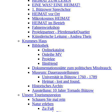
HEIMAT ZUM LESEN
EINE WAS? EINE HEIMAT!
1. Bützower Sprechchor
HEIMAT vor Ort
Mikrokosmos HEIMAT
HEIMAT im Betrieb
Fahnenworkshop
Projektpartner - PferdemarktQuartier
Künstlerische Leitung - Andrea Theis
Krummes Haus
Bibliothek
Onlinekatalog
Onleihe MV
Projekte
filmfriend
Dokumentationsstätte zum politischen Missbrauch 
Museum: Dauerausstellungen
Universität in Bützow 1760 - 1789
Heimat - lost and found.
Historisches Archiv
Ausstellung: 10 Jahre Tornado Bützow
Unsere Tourismusregion
Schauen Sie mal rein
Natur erleben
Zu Fuß