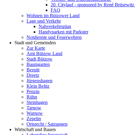
20. Citylauf - sponsored by René Brüsewi
FAQ
Wohnen im Bützower Land
Lage und Verkehr
Nahverkehrsplan
Handyparken mit Parkster
Notdienste und Feuerwehren
Stadt und Gemeinden
Zur Karte
Amt Bützow Land
Stadt Bützow
Baumgarten
Bernitt
Dreetz
Jürgenshagen
Klein Belitz
Penzin
Rühn
Steinhagen
Tarnow
Warnow
Zepelin
Ortsrecht / Satzungen
Wirtschaft und Bauen
Lebendige Innenstadt