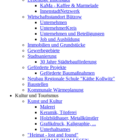
KaMa - Kaffee & Marmelade
InnenstadtNetzwerk
Wirtschaftsstandort Bützow
Unternehmen
UnternehmerKreis
Unternehmen und Beteiligungen
Job und Ausbildung
Immobilien und Grundstücke
Gewerbegebiete
Stadtsanierung
30 Jahre Städtebauförderung
Geförderte Projekte
Geförderte Baumaßnahmen
Neubau Regionale Schule "Käthe Kollwitz"
Baustellen
Kommunale Wärmeplanung
Kultur und Tourismus
Kunst und Kultur
Malerei
Keramik, Töpferei
Holzbildhauer, Metallkünstler
Grafikdruck, Kaligraphie, ...
Unterhaltsames
"Heimat - lost and found"