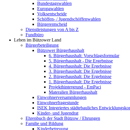
Bundestagswahlen
Europawahlen
Volksentscheide
Schöffen- / Jugendschöffenwahlen
Bürgerentscheid
Dienstleistungen von A bis Z
Fundbüro
Leben im Bützower Land
Bürgerbeteiligung
Bützower Bürgerhaushalt
6. Bürgerhaushalt: Vorschlagsformular
5. Bürgerhaushalt - Die Ergebnisse
4. Bürgerhaushalt: Die Ergebnisse
3. Bürgerhaushalt: Die Ergebnisse
2. Bürgerhaushalt: Die Ergebnisse
1. Bürgerhaushalt: Die Ergebnisse
Projekthintergrund - EmPaci
Materalien Bürgerhaushalt
Einwohnerversammlungen
Einwohnerfragestunde
ISEK Integriertes städtebauliches Entwicklungsko
Kinder- und Jugendrat
Ehrenbuch der Stadt Bützow / Ehrungen
Familie und Bildung
Kinderbetreuung