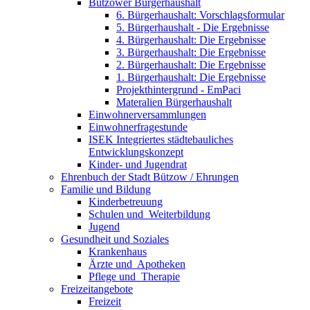
Bützower Bürgerhaushalt
6. Bürgerhaushalt: Vorschlagsformular
5. Bürgerhaushalt - Die Ergebnisse
4. Bürgerhaushalt: Die Ergebnisse
3. Bürgerhaushalt: Die Ergebnisse
2. Bürgerhaushalt: Die Ergebnisse
1. Bürgerhaushalt: Die Ergebnisse
Projekthintergrund - EmPaci
Materalien Bürgerhaushalt
Einwohnerversammlungen
Einwohnerfragestunde
ISEK Integriertes städtebauliches
Entwicklungskonzept
Kinder- und Jugendrat
Ehrenbuch der Stadt Bützow / Ehrungen
Familie und Bildung
Kinderbetreuung
Schulen und ­ Weiterbildung
Jugend
Gesundheit und Soziales
Krankenhaus
Ärzte und ­ Apotheken
Pflege und ­ Therapie
Freizeit­angebote
Freizeit