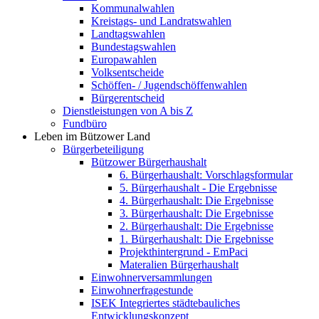
Kommunalwahlen
Kreistags- und Landratswahlen
Landtagswahlen
Bundestagswahlen
Europawahlen
Volksentscheide
Schöffen- / Jugendschöffenwahlen
Bürgerentscheid
Dienstleistungen von A bis Z
Fundbüro
Leben im Bützower Land
Bürgerbeteiligung
Bützower Bürgerhaushalt
6. Bürgerhaushalt: Vorschlagsformular
5. Bürgerhaushalt - Die Ergebnisse
4. Bürgerhaushalt: Die Ergebnisse
3. Bürgerhaushalt: Die Ergebnisse
2. Bürgerhaushalt: Die Ergebnisse
1. Bürgerhaushalt: Die Ergebnisse
Projekthintergrund - EmPaci
Materalien Bürgerhaushalt
Einwohnerversammlungen
Einwohnerfragestunde
ISEK Integriertes städtebauliches
Entwicklungskonzept