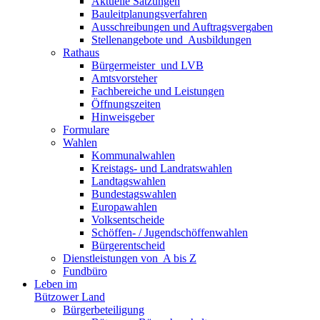
Aktuelle Satzungen
Bauleitplanungsverfahren
Ausschreibungen und Auftragsvergaben
Stellenangebote und ­­ Ausbildungen
Rathaus
Bürgermeister ­ und LVB
Amtsvorsteher
Fachbereiche und Leistungen
Öffnungszeiten
Hinweisgeber
Formulare
Wahlen
Kommunalwahlen
Kreistags- und Landratswahlen
Landtagswahlen
Bundestagswahlen
Europawahlen
Volksentscheide
Schöffen- / Jugendschöffenwahlen
Bürgerentscheid
Dienst­leistungen ­von ­ ­A bis Z
Fundbüro
Leben im
Bützower Land
Bürgerbeteiligung