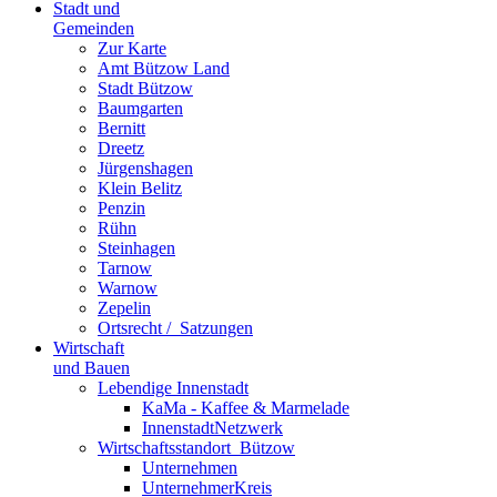
Stadt und
Gemeinden
Zur Karte
Amt Bützow Land
Stadt Bützow
Baumgarten
Bernitt
Dreetz
Jürgenshagen
Klein Belitz
Penzin
Rühn
Steinhagen
Tarnow
Warnow
Zepelin
Ortsrecht / ­ Satzungen
Wirtschaft
und Bauen
Lebendige Innenstadt
KaMa - Kaffee & Marmelade
InnenstadtNetzwerk
Wirtschaftsstand­ort ­ Bützow
Unternehmen
UnternehmerKreis