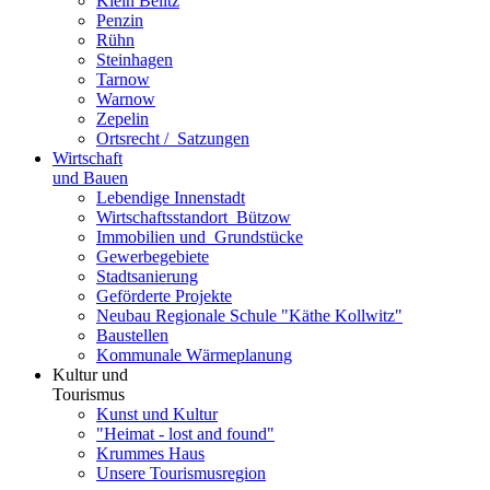
Klein Belitz
Penzin
Rühn
Steinhagen
Tarnow
Warnow
Zepelin
Ortsrecht / ­ Satzungen
Wirtschaft
und Bauen
Lebendige Innenstadt
Wirtschaftsstand­ort ­ Bützow
Immobilien und ­ Grundstücke
Gewerbegebiete
Stadtsanierung
Geförderte Projekte
Neubau Regionale Schule "Käthe Kollwitz"
Baustellen
Kommunale Wärmeplanung
Kultur und
Tourismus
Kunst und Kultur
"Heimat - lost and found"
Krummes Haus
Unsere Tourismusregion