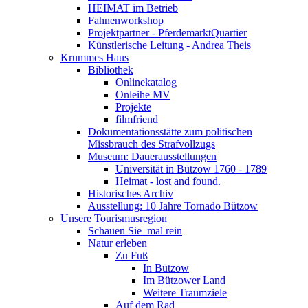
HEIMAT im Betrieb
Fahnenworkshop
Projektpartner - PferdemarktQuartier
Künstlerische Leitung - Andrea Theis
Krummes Haus
Bibliothek
Onlinekatalog
Onleihe MV
Projekte
filmfriend
Dokumentationsstätte zum politischen
Missbrauch des Strafvollzugs
Museum: Dauerausstellungen
Universität in Bützow 1760 - 1789
Heimat - lost and found.
Historisches Archiv
Ausstellung: 10 Jahre Tornado Bützow
Unsere Tourismusregion
Schauen Sie ­ mal rein
Natur erleben
Zu Fuß
In Bützow
Im Bützower Land
Weitere Traumziele
Auf dem Rad