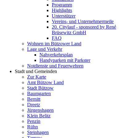
Programm
Highlights
Unterstützer
Vereins- und Unternehmermeile
20. Citylauf - sponsored by René
Brüsewitz GmbH
FAQ
Wohnen im Bützower Land
Lage und Verkehr
Nahverkehrsplan
Handyparken mit Parkster
Notdienste und Feuerwehren
Stadt und Gemeinden
Zur Karte
Amt Bützow Land
Stadt Bützow
Baumgarten
Bernitt
Dreetz
Jürgenshagen
Klein Belitz
Penzin
Rühn
Steinhagen
Tarnow