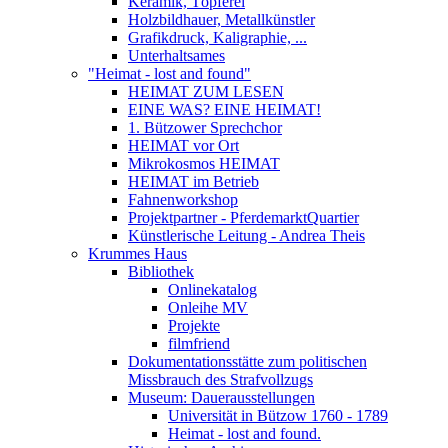
Keramik, Töpferei
Holzbildhauer, Metallkünstler
Grafikdruck, Kaligraphie, ...
Unterhaltsames
"Heimat - lost and found"
HEIMAT ZUM LESEN
EINE WAS? EINE HEIMAT!
1. Bützower Sprechchor
HEIMAT vor Ort
Mikrokosmos HEIMAT
HEIMAT im Betrieb
Fahnenworkshop
Projektpartner - PferdemarktQuartier
Künstlerische Leitung - Andrea Theis
Krummes Haus
Bibliothek
Onlinekatalog
Onleihe MV
Projekte
filmfriend
Dokumentationsstätte zum politischen
Missbrauch des Strafvollzugs
Museum: Dauerausstellungen
Universität in Bützow 1760 - 1789
Heimat - lost and found.