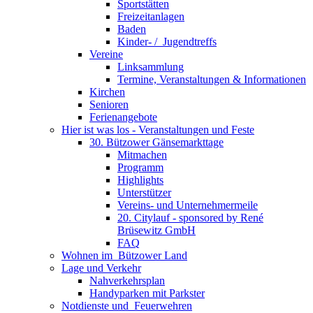
Sportstätten
Freizeitanlagen
Baden
Kinder- / ­ Jugendtreffs
Vereine
Linksammlung
Termine, Veranstaltungen & Informationen
Kirchen
Senioren
Ferienangebote
Hier ist was los - Veranstaltungen und Feste
30. Bützower Gänsemarkttage
Mitmachen
Programm
Highlights
Unterstützer
Vereins- und Unternehmermeile
20. Citylauf - sponsored by René
Brüsewitz GmbH
FAQ
Wohnen im ­ Bützower Land
Lage und Verkehr
Nahverkehrsplan
Handyparken mit Parkster
Notdienste und ­ Feuerwehren