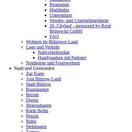
Programm
Highlights
Unterstützer
Vereins- und Unternehmermeile
20. Citylauf - sponsored by René
Brüsewitz GmbH
FAQ
Wohnen im Bützower Land
Lage und Verkehr
Nahverkehrsplan
Handyparken mit Parkster
Notdienste und Feuerwehren
Stadt und Gemeinden
Zur Karte
Amt Bützow Land
Stadt Bützow
Baumgarten
Bernitt
Dreetz
Jürgenshagen
Klein Belitz
Penzin
Rühn
Steinhagen
Tarnow