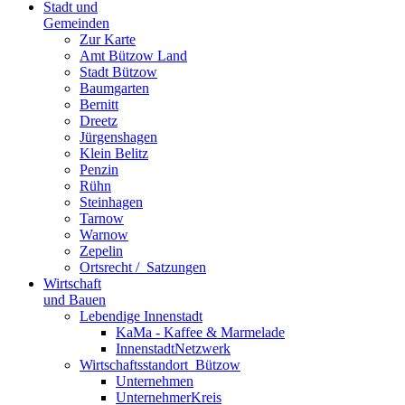
Stadt und
Gemeinden
Zur Karte
Amt Bützow Land
Stadt Bützow
Baumgarten
Bernitt
Dreetz
Jürgenshagen
Klein Belitz
Penzin
Rühn
Steinhagen
Tarnow
Warnow
Zepelin
Ortsrecht / ­ Satzungen
Wirtschaft
und Bauen
Lebendige Innenstadt
KaMa - Kaffee & Marmelade
InnenstadtNetzwerk
Wirtschaftsstand­ort ­ Bützow
Unternehmen
UnternehmerKreis