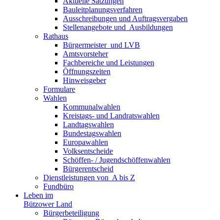
Aktuelle Satzungen
Bauleitplanungsverfahren
Ausschreibungen und Auftragsvergaben
Stellenangebote und ­­ Ausbildungen
Rathaus
Bürgermeister ­ und LVB
Amtsvorsteher
Fachbereiche und Leistungen
Öffnungszeiten
Hinweisgeber
Formulare
Wahlen
Kommunalwahlen
Kreistags- und Landratswahlen
Landtagswahlen
Bundestagswahlen
Europawahlen
Volksentscheide
Schöffen- / Jugendschöffenwahlen
Bürgerentscheid
Dienst­leistungen ­von ­ ­A bis Z
Fundbüro
Leben im
Bützower Land
Bürgerbeteiligung