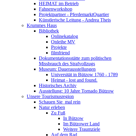
HEIMAT im Betrieb
Fahnenworkshop
Projektpartner - PferdemarktQuartier
Künstlerische Leitung - Andrea Theis
Krummes Haus
Bibliothek
Onlinekatalog
Onleihe MV
Projekte
filmfriend
Dokumentationsstätte zum politischen
Missbrauch des Strafvollzugs
Museum: Dauerausstellungen
Universität in Bützow 1760 - 1789
Heimat - lost and found.
Historisches Archiv
Ausstellung: 10 Jahre Tornado Bützow
Unsere Tourismusregion
Schauen Sie ­ mal rein
Natur erleben
Zu Fuß
In Bützow
Im Bützower Land
Weitere Traumziele
Auf dem Rad