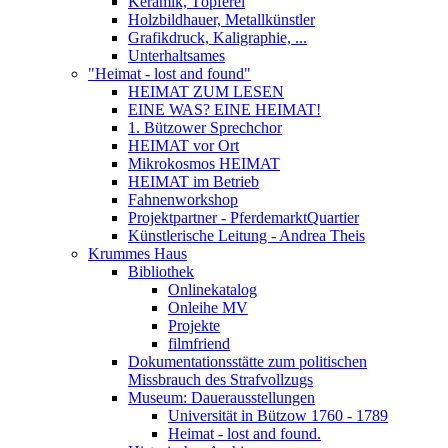
Keramik, Töpferei
Holzbildhauer, Metallkünstler
Grafikdruck, Kaligraphie, ...
Unterhaltsames
"Heimat - lost and found"
HEIMAT ZUM LESEN
EINE WAS? EINE HEIMAT!
1. Bützower Sprechchor
HEIMAT vor Ort
Mikrokosmos HEIMAT
HEIMAT im Betrieb
Fahnenworkshop
Projektpartner - PferdemarktQuartier
Künstlerische Leitung - Andrea Theis
Krummes Haus
Bibliothek
Onlinekatalog
Onleihe MV
Projekte
filmfriend
Dokumentationsstätte zum politischen
Missbrauch des Strafvollzugs
Museum: Dauerausstellungen
Universität in Bützow 1760 - 1789
Heimat - lost and found.