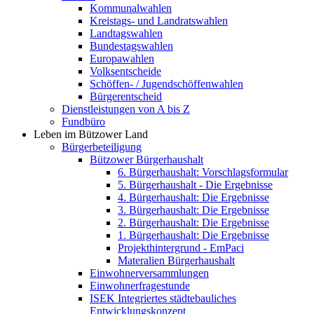
Kommunalwahlen
Kreistags- und Landratswahlen
Landtagswahlen
Bundestagswahlen
Europawahlen
Volksentscheide
Schöffen- / Jugendschöffenwahlen
Bürgerentscheid
Dienstleistungen von A bis Z
Fundbüro
Leben im Bützower Land
Bürgerbeteiligung
Bützower Bürgerhaushalt
6. Bürgerhaushalt: Vorschlagsformular
5. Bürgerhaushalt - Die Ergebnisse
4. Bürgerhaushalt: Die Ergebnisse
3. Bürgerhaushalt: Die Ergebnisse
2. Bürgerhaushalt: Die Ergebnisse
1. Bürgerhaushalt: Die Ergebnisse
Projekthintergrund - EmPaci
Materalien Bürgerhaushalt
Einwohnerversammlungen
Einwohnerfragestunde
ISEK Integriertes städtebauliches
Entwicklungskonzept