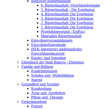
Bützower Bürgerhaushalt
6. Bürgerhaushalt: Vorschlagsformular
5. Bürgerhaushalt - Die Ergebnisse
4. Bürgerhaushalt: Die Ergebnisse
3. Bürgerhaushalt: Die Ergebnisse
2. Bürgerhaushalt: Die Ergebnisse
1. Bürgerhaushalt: Die Ergebnisse
Projekthintergrund - EmPaci
Materalien Bürgerhaushalt
Einwohnerversammlungen
Einwohnerfragestunde
ISEK Integriertes städtebauliches
Entwicklungskonzept
Kinder- und Jugendrat
Ehrenbuch der Stadt Bützow / Ehrungen
Familie und Bildung
Kinderbetreuung
Schulen und ­ Weiterbildung
Jugend
Gesundheit und Soziales
Krankenhaus
Ärzte und ­ Apotheken
Pflege und ­ Therapie
Freizeit­angebote
Freizeit