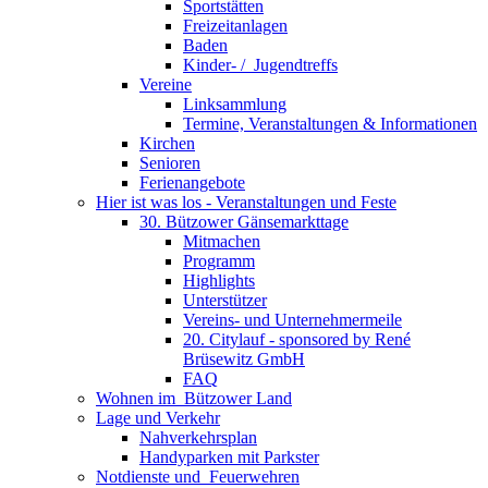
Sportstätten
Freizeitanlagen
Baden
Kinder- / ­ Jugendtreffs
Vereine
Linksammlung
Termine, Veranstaltungen & Informationen
Kirchen
Senioren
Ferienangebote
Hier ist was los - Veranstaltungen und Feste
30. Bützower Gänsemarkttage
Mitmachen
Programm
Highlights
Unterstützer
Vereins- und Unternehmermeile
20. Citylauf - sponsored by René
Brüsewitz GmbH
FAQ
Wohnen im ­ Bützower Land
Lage und Verkehr
Nahverkehrsplan
Handyparken mit Parkster
Notdienste und ­ Feuerwehren