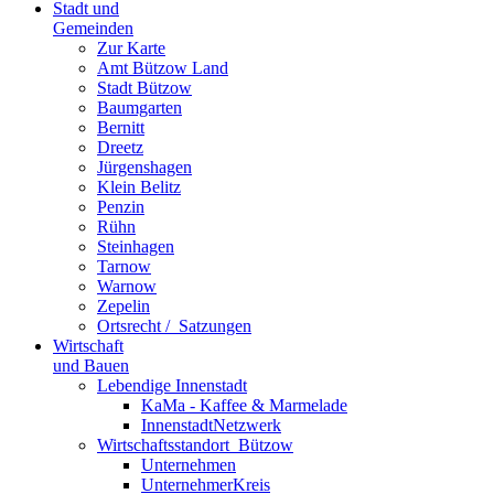
Stadt und
Gemeinden
Zur Karte
Amt Bützow Land
Stadt Bützow
Baumgarten
Bernitt
Dreetz
Jürgenshagen
Klein Belitz
Penzin
Rühn
Steinhagen
Tarnow
Warnow
Zepelin
Ortsrecht / ­ Satzungen
Wirtschaft
und Bauen
Lebendige Innenstadt
KaMa - Kaffee & Marmelade
InnenstadtNetzwerk
Wirtschaftsstand­ort ­ Bützow
Unternehmen
UnternehmerKreis