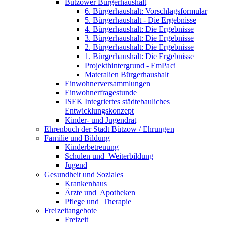
Bützower Bürgerhaushalt
6. Bürgerhaushalt: Vorschlagsformular
5. Bürgerhaushalt - Die Ergebnisse
4. Bürgerhaushalt: Die Ergebnisse
3. Bürgerhaushalt: Die Ergebnisse
2. Bürgerhaushalt: Die Ergebnisse
1. Bürgerhaushalt: Die Ergebnisse
Projekthintergrund - EmPaci
Materalien Bürgerhaushalt
Einwohnerversammlungen
Einwohnerfragestunde
ISEK Integriertes städtebauliches
Entwicklungskonzept
Kinder- und Jugendrat
Ehrenbuch der Stadt Bützow / Ehrungen
Familie und Bildung
Kinderbetreuung
Schulen und ­ Weiterbildung
Jugend
Gesundheit und Soziales
Krankenhaus
Ärzte und ­ Apotheken
Pflege und ­ Therapie
Freizeit­angebote
Freizeit