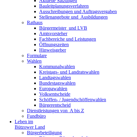
Aktuelle Satzungen
Bauleitplanungsverfahren
Ausschreibungen und Auftragsvergaben
Stellenangebote und ­­ Ausbildungen
Rathaus
Bürgermeister ­ und LVB
Amtsvorsteher
Fachbereiche und Leistungen
Öffnungszeiten
Hinweisgeber
Formulare
Wahlen
Kommunalwahlen
Kreistags- und Landratswahlen
Landtagswahlen
Bundestagswahlen
Europawahlen
Volksentscheide
Schöffen- / Jugendschöffenwahlen
Bürgerentscheid
Dienst­leistungen ­von ­ ­A bis Z
Fundbüro
Leben im
Bützower Land
Bürgerbeteiligung