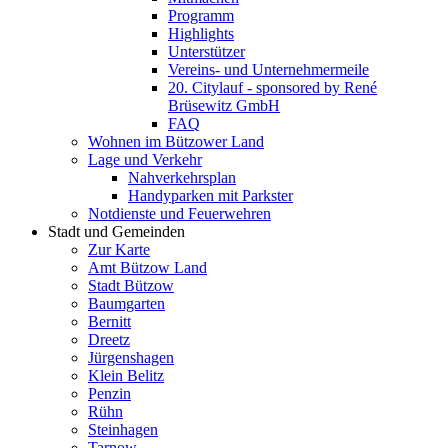
Programm
Highlights
Unterstützer
Vereins- und Unternehmermeile
20. Citylauf - sponsored by René
Brüsewitz GmbH
FAQ
Wohnen im Bützower Land
Lage und Verkehr
Nahverkehrsplan
Handyparken mit Parkster
Notdienste und Feuerwehren
Stadt und Gemeinden
Zur Karte
Amt Bützow Land
Stadt Bützow
Baumgarten
Bernitt
Dreetz
Jürgenshagen
Klein Belitz
Penzin
Rühn
Steinhagen
Tarnow