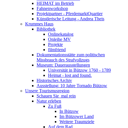
HEIMAT im Betrieb
Fahnenworkshop
Projektpartner - PferdemarktQuartier
Künstlerische Leitung - Andrea Theis
Krummes Haus
Bibliothek
Onlinekatalog
Onleihe MV
Projekte
filmfriend
Dokumentationsstätte zum politischen
Missbrauch des Strafvollzugs
Museum: Dauerausstellungen
Universität in Bützow 1760 - 1789
Heimat - lost and found.
Historisches Archiv
Ausstellung: 10 Jahre Tornado Bützow
Unsere Tourismusregion
Schauen Sie ­ mal rein
Natur erleben
Zu Fuß
In Bützow
Im Bützower Land
Weitere Traumziele
Auf dem Rad