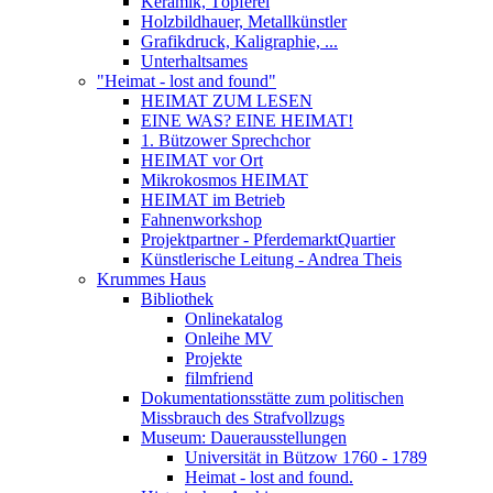
Keramik, Töpferei
Holzbildhauer, Metallkünstler
Grafikdruck, Kaligraphie, ...
Unterhaltsames
"Heimat - lost and found"
HEIMAT ZUM LESEN
EINE WAS? EINE HEIMAT!
1. Bützower Sprechchor
HEIMAT vor Ort
Mikrokosmos HEIMAT
HEIMAT im Betrieb
Fahnenworkshop
Projektpartner - PferdemarktQuartier
Künstlerische Leitung - Andrea Theis
Krummes Haus
Bibliothek
Onlinekatalog
Onleihe MV
Projekte
filmfriend
Dokumentationsstätte zum politischen
Missbrauch des Strafvollzugs
Museum: Dauerausstellungen
Universität in Bützow 1760 - 1789
Heimat - lost and found.