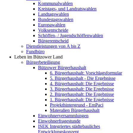
Kommunalwahlen
Kreistags- und Landratswahlen
Landtagswahlen
Bundestagswahlen
Europawahlen
Volksentscheide
Schöffen- / Jugendschöffenwahlen
Bürgerentscheid
Dienstleistungen von A bis Z
Fundbüro
Leben im Bützower Land
Bürgerbeteiligung
Bützower Bürgerhaushalt
6. Bürgerhaushalt: Vorschlagsformular
5. Bürgerhaushalt - Die Ergebnisse
4. Bürgerhaushalt: Die Ergebnisse
3. Bürgerhaushalt: Die Ergebnisse
2. Bürgerhaushalt: Die Ergebnisse
1. Bürgerhaushalt: Die Ergebnisse
Projekthintergrund - EmPaci
Materalien Bürgerhaushalt
Einwohnerversammlungen
Einwohnerfragestunde
ISEK Integriertes städtebauliches
Entwicklungskonzept