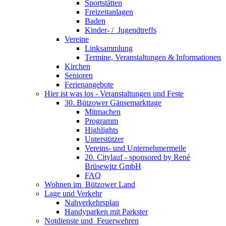
Sportstätten
Freizeitanlagen
Baden
Kinder- / ­ Jugendtreffs
Vereine
Linksammlung
Termine, Veranstaltungen & Informationen
Kirchen
Senioren
Ferienangebote
Hier ist was los - Veranstaltungen und Feste
30. Bützower Gänsemarkttage
Mitmachen
Programm
Highlights
Unterstützer
Vereins- und Unternehmermeile
20. Citylauf - sponsored by René
Brüsewitz GmbH
FAQ
Wohnen im ­ Bützower Land
Lage und Verkehr
Nahverkehrsplan
Handyparken mit Parkster
Notdienste und ­ Feuerwehren