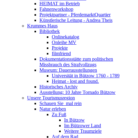
HEIMAT im Betrieb
Fahnenworkshop
Projektpartner - PferdemarktQuartier
Künstlerische Leitung - Andrea Theis
Krummes Haus
Bibliothek
Onlinekatalog
Onleihe MV
Projekte
filmfriend
Dokumentationsstätte zum politischen
Missbrauch des Strafvollzugs
Museum: Dauerausstellungen
Universität in Bützow 1760 - 1789
Heimat - lost and found.
Historisches Archiv
Ausstellung: 10 Jahre Tornado Bützow
Unsere Tourismusregion
Schauen Sie ­ mal rein
Natur erleben
Zu Fuß
In Bützow
Im Bützower Land
Weitere Traumziele
Auf dem Rad