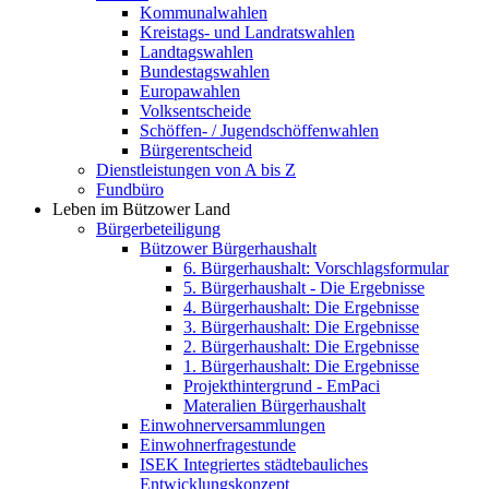
Kommunalwahlen
Kreistags- und Landratswahlen
Landtagswahlen
Bundestagswahlen
Europawahlen
Volksentscheide
Schöffen- / Jugendschöffenwahlen
Bürgerentscheid
Dienstleistungen von A bis Z
Fundbüro
Leben im Bützower Land
Bürgerbeteiligung
Bützower Bürgerhaushalt
6. Bürgerhaushalt: Vorschlagsformular
5. Bürgerhaushalt - Die Ergebnisse
4. Bürgerhaushalt: Die Ergebnisse
3. Bürgerhaushalt: Die Ergebnisse
2. Bürgerhaushalt: Die Ergebnisse
1. Bürgerhaushalt: Die Ergebnisse
Projekthintergrund - EmPaci
Materalien Bürgerhaushalt
Einwohnerversammlungen
Einwohnerfragestunde
ISEK Integriertes städtebauliches
Entwicklungskonzept