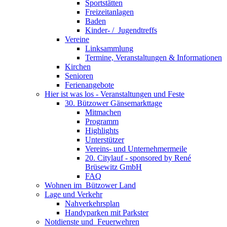
Sportstätten
Freizeitanlagen
Baden
Kinder- / ­ Jugendtreffs
Vereine
Linksammlung
Termine, Veranstaltungen & Informationen
Kirchen
Senioren
Ferienangebote
Hier ist was los - Veranstaltungen und Feste
30. Bützower Gänsemarkttage
Mitmachen
Programm
Highlights
Unterstützer
Vereins- und Unternehmermeile
20. Citylauf - sponsored by René
Brüsewitz GmbH
FAQ
Wohnen im ­ Bützower Land
Lage und Verkehr
Nahverkehrsplan
Handyparken mit Parkster
Notdienste und ­ Feuerwehren