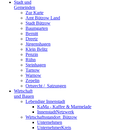
Stadt und
Gemeinden
Zur Karte
Amt Bützow Land
Stadt Bützow
Baumgarten
Bernitt
Dreetz
Jürgenshagen
Klein Belitz
Penzin
Rühn
Steinhagen
Tarnow
Warnow
Zepelin
Ortsrecht / ­ Satzungen
Wirtschaft
und Bauen
Lebendige Innenstadt
KaMa - Kaffee & Marmelade
InnenstadtNetzwerk
Wirtschaftsstand­ort ­ Bützow
Unternehmen
UnternehmerKreis