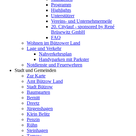
Programm
Highlights
Unterstützer
Vereins- und Unternehmermeile
20. Citylauf - sponsored by René
Brüsewitz GmbH
FAQ
Wohnen im Bützower Land
Lage und Verkehr
Nahverkehrsplan
Handyparken mit Parkster
Notdienste und Feuerwehren
Stadt und Gemeinden
Zur Karte
Amt Bützow Land
Stadt Bützow
Baumgarten
Bernitt
Dreetz
Jürgenshagen
Klein Belitz
Penzin
Rühn
Steinhagen
Tarnow