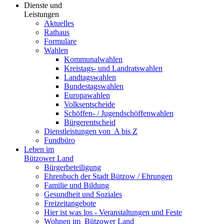
Dienste und
Leistungen
Aktuelles
Rathaus
Formulare
Wahlen
Kommunalwahlen
Kreistags- und Landratswahlen
Landtagswahlen
Bundestagswahlen
Europawahlen
Volksentscheide
Schöffen- / Jugendschöffenwahlen
Bürgerentscheid
Dienst­leistungen ­von ­ ­A bis Z
Fundbüro
Leben im
Bützower Land
Bürgerbeteiligung
Ehrenbuch der Stadt Bützow / Ehrungen
Familie und Bildung
Gesundheit und Soziales
Freizeit­angebote
Hier ist was los - Veranstaltungen und Feste
Wohnen im ­ Bützower Land