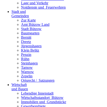
Lage und Verkehr
Notdienste und ­ Feuerwehren
Stadt und
Gemeinden
Zur Karte
Amt Bützow Land
Stadt Bützow
Baumgarten
Bernitt
Dreetz
Jürgenshagen
Klein Belitz
Penzin
Rühn
Steinhagen
Tarnow
Warnow
Zepelin
Ortsrecht / ­ Satzungen
Wirtschaft
und Bauen
Lebendige Innenstadt
Wirtschaftsstand­ort ­ Bützow
Immobilien und ­ Grundstücke
Gewerbegebiete