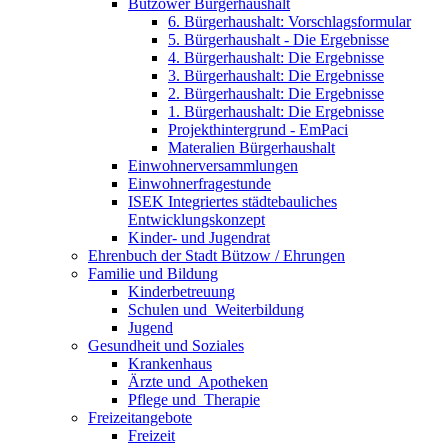
Bützower Bürgerhaushalt
6. Bürgerhaushalt: Vorschlagsformular
5. Bürgerhaushalt - Die Ergebnisse
4. Bürgerhaushalt: Die Ergebnisse
3. Bürgerhaushalt: Die Ergebnisse
2. Bürgerhaushalt: Die Ergebnisse
1. Bürgerhaushalt: Die Ergebnisse
Projekthintergrund - EmPaci
Materalien Bürgerhaushalt
Einwohnerversammlungen
Einwohnerfragestunde
ISEK Integriertes städtebauliches
Entwicklungskonzept
Kinder- und Jugendrat
Ehrenbuch der Stadt Bützow / Ehrungen
Familie und Bildung
Kinderbetreuung
Schulen und ­ Weiterbildung
Jugend
Gesundheit und Soziales
Krankenhaus
Ärzte und ­ Apotheken
Pflege und ­ Therapie
Freizeit­angebote
Freizeit