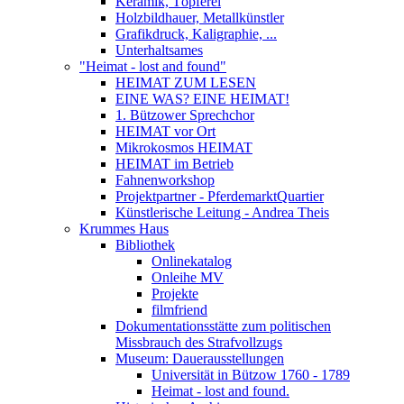
Keramik, Töpferei
Holzbildhauer, Metallkünstler
Grafikdruck, Kaligraphie, ...
Unterhaltsames
"Heimat - lost and found"
HEIMAT ZUM LESEN
EINE WAS? EINE HEIMAT!
1. Bützower Sprechchor
HEIMAT vor Ort
Mikrokosmos HEIMAT
HEIMAT im Betrieb
Fahnenworkshop
Projektpartner - PferdemarktQuartier
Künstlerische Leitung - Andrea Theis
Krummes Haus
Bibliothek
Onlinekatalog
Onleihe MV
Projekte
filmfriend
Dokumentationsstätte zum politischen
Missbrauch des Strafvollzugs
Museum: Dauerausstellungen
Universität in Bützow 1760 - 1789
Heimat - lost and found.