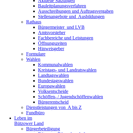
Aktuelle Satzungen
Bauleitplanungsverfahren
Ausschreibungen und Auftragsvergaben
Stellenangebote und ­­ Ausbildungen
Rathaus
Bürgermeister ­ und LVB
Amtsvorsteher
Fachbereiche und Leistungen
Öffnungszeiten
Hinweisgeber
Formulare
Wahlen
Kommunalwahlen
Kreistags- und Landratswahlen
Landtagswahlen
Bundestagswahlen
Europawahlen
Volksentscheide
Schöffen- / Jugendschöffenwahlen
Bürgerentscheid
Dienst­leistungen ­von ­ ­A bis Z
Fundbüro
Leben im
Bützower Land
Bürgerbeteiligung