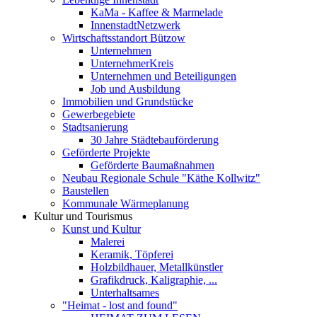
KaMa - Kaffee & Marmelade
InnenstadtNetzwerk
Wirtschaftsstandort Bützow
Unternehmen
UnternehmerKreis
Unternehmen und Beteiligungen
Job und Ausbildung
Immobilien und Grundstücke
Gewerbegebiete
Stadtsanierung
30 Jahre Städtebauförderung
Geförderte Projekte
Geförderte Baumaßnahmen
Neubau Regionale Schule "Käthe Kollwitz"
Baustellen
Kommunale Wärmeplanung
Kultur und Tourismus
Kunst und Kultur
Malerei
Keramik, Töpferei
Holzbildhauer, Metallkünstler
Grafikdruck, Kaligraphie, ...
Unterhaltsames
"Heimat - lost and found"