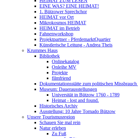
HEIMAT ZUM LESEN
EINE WAS? EINE HEIMAT!
1. Bützower Sprechchor
HEIMAT vor Ort
Mikrokosmos HEIMAT
HEIMAT im Betrieb
Fahnenworkshop
Projektpartner - PferdemarktQuartier
Künstlerische Leitung - Andrea Theis
Krummes Haus
Bibliothek
Onlinekatalog
Onleihe MV
Projekte
filmfriend
Dokumentationsstätte zum politischen Missbrauch 
Museum: Dauerausstellungen
Universität in Bützow 1760 - 1789
Heimat - lost and found.
Historisches Archiv
Ausstellung: 10 Jahre Tornado Bützow
Unsere Tourismusregion
Schauen Sie mal rein
Natur erleben
Zu Fuß