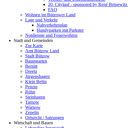
20. Citylauf - sponsored by René Brüsewi
FAQ
Wohnen im Bützower Land
Lage und Verkehr
Nahverkehrsplan
Handyparken mit Parkster
Notdienste und Feuerwehren
Stadt und Gemeinden
Zur Karte
Amt Bützow Land
Stadt Bützow
Baumgarten
Bernitt
Dreetz
Jürgenshagen
Klein Belitz
Penzin
Rühn
Steinhagen
Tarnow
Warnow
Zepelin
Ortsrecht / Satzungen
Wirtschaft und Bauen
Lebendige Innenstadt