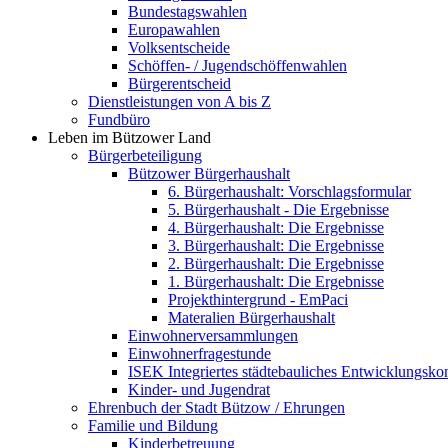
Bundestagswahlen
Europawahlen
Volksentscheide
Schöffen- / Jugendschöffenwahlen
Bürgerentscheid
Dienstleistungen von A bis Z
Fundbüro
Leben im Bützower Land
Bürgerbeteiligung
Bützower Bürgerhaushalt
6. Bürgerhaushalt: Vorschlagsformular
5. Bürgerhaushalt - Die Ergebnisse
4. Bürgerhaushalt: Die Ergebnisse
3. Bürgerhaushalt: Die Ergebnisse
2. Bürgerhaushalt: Die Ergebnisse
1. Bürgerhaushalt: Die Ergebnisse
Projekthintergrund - EmPaci
Materalien Bürgerhaushalt
Einwohnerversammlungen
Einwohnerfragestunde
ISEK Integriertes städtebauliches Entwicklungsko
Kinder- und Jugendrat
Ehrenbuch der Stadt Bützow / Ehrungen
Familie und Bildung
Kinderbetreuung