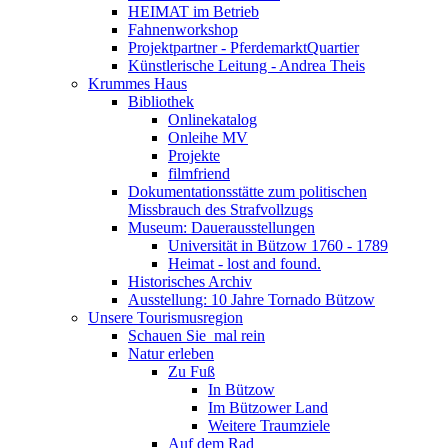
HEIMAT im Betrieb
Fahnenworkshop
Projektpartner - PferdemarktQuartier
Künstlerische Leitung - Andrea Theis
Krummes Haus
Bibliothek
Onlinekatalog
Onleihe MV
Projekte
filmfriend
Dokumentationsstätte zum politischen
Missbrauch des Strafvollzugs
Museum: Dauerausstellungen
Universität in Bützow 1760 - 1789
Heimat - lost and found.
Historisches Archiv
Ausstellung: 10 Jahre Tornado Bützow
Unsere Tourismusregion
Schauen Sie ­ mal rein
Natur erleben
Zu Fuß
In Bützow
Im Bützower Land
Weitere Traumziele
Auf dem Rad