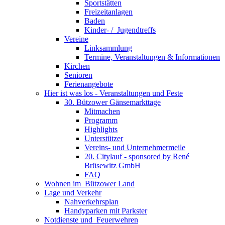
Sportstätten
Freizeitanlagen
Baden
Kinder- / ­ Jugendtreffs
Vereine
Linksammlung
Termine, Veranstaltungen & Informationen
Kirchen
Senioren
Ferienangebote
Hier ist was los - Veranstaltungen und Feste
30. Bützower Gänsemarkttage
Mitmachen
Programm
Highlights
Unterstützer
Vereins- und Unternehmermeile
20. Citylauf - sponsored by René
Brüsewitz GmbH
FAQ
Wohnen im ­ Bützower Land
Lage und Verkehr
Nahverkehrsplan
Handyparken mit Parkster
Notdienste und ­ Feuerwehren