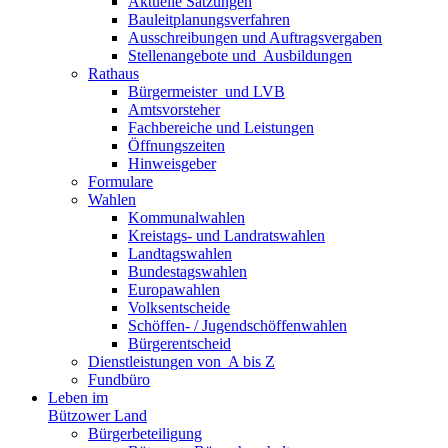
Aktuelle Satzungen
Bauleitplanungsverfahren
Ausschreibungen und Auftragsvergaben
Stellenangebote und ­­ Ausbildungen
Rathaus
Bürgermeister ­ und LVB
Amtsvorsteher
Fachbereiche und Leistungen
Öffnungszeiten
Hinweisgeber
Formulare
Wahlen
Kommunalwahlen
Kreistags- und Landratswahlen
Landtagswahlen
Bundestagswahlen
Europawahlen
Volksentscheide
Schöffen- / Jugendschöffenwahlen
Bürgerentscheid
Dienst­leistungen ­von ­ ­A bis Z
Fundbüro
Leben im
Bützower Land
Bürgerbeteiligung