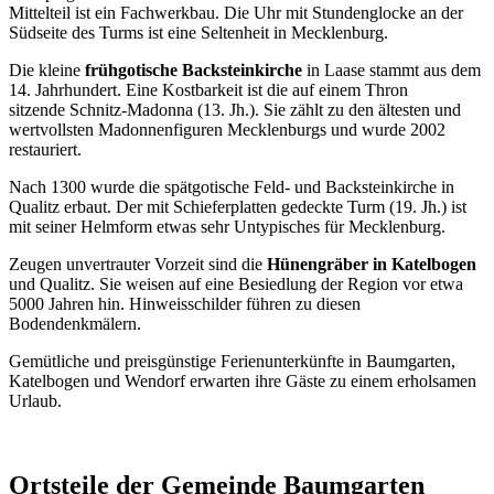
Mittelteil ist ein Fachwerkbau. Die Uhr mit Stundenglocke an der
Südseite des Turms ist eine Seltenheit in Mecklenburg.
Die kleine
frühgotische Backsteinkirche
in Laase stammt aus dem
14. Jahrhundert. Eine Kostbarkeit ist die auf einem Thron
sitzende Schnitz-Madonna (13. Jh.). Sie zählt zu den ältesten und
wertvollsten Madonnenfiguren Mecklenburgs und wurde 2002
restauriert.
Nach 1300 wurde die spätgotische Feld- und Backsteinkirche in
Qualitz erbaut. Der mit Schieferplatten gedeckte Turm (19. Jh.) ist
mit seiner Helmform etwas sehr Untypisches für Mecklenburg.
Zeugen unvertrauter Vorzeit sind die
Hünengräber in Katelbogen
und Qualitz. Sie weisen auf eine Besiedlung der Region vor etwa
5000 Jahren hin. Hinweisschilder führen zu diesen
Bodendenkmälern.
Gemütliche und preisgünstige Ferienunterkünfte in Baumgarten,
Katelbogen und Wendorf erwarten ihre Gäste zu einem erholsamen
Urlaub.
Ortsteile der Gemeinde Baumgarten