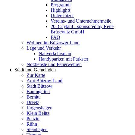
Programm
Highlights
Unterstützer
Vereins- und Unternehmermeile
20. Citylauf - sponsored by René
Brüsewitz GmbH
FAQ
Wohnen im Bützower Land
Lage und Verkehr
Nahverkehrsplan
Handyparken mit Parkster
Notdienste und Feuerwehren
Stadt und Gemeinden
Zur Karte
Amt Bützow Land
Stadt Bützow
Baumgarten
Bernitt
Dreetz
Jürgenshagen
Klein Belitz
Penzin
Rühn
Steinhagen
Tarnow