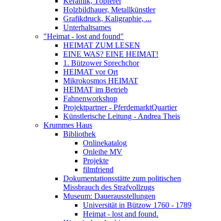
Keramik, Töpferei
Holzbildhauer, Metallkünstler
Grafikdruck, Kaligraphie, ...
Unterhaltsames
"Heimat - lost and found"
HEIMAT ZUM LESEN
EINE WAS? EINE HEIMAT!
1. Bützower Sprechchor
HEIMAT vor Ort
Mikrokosmos HEIMAT
HEIMAT im Betrieb
Fahnenworkshop
Projektpartner - PferdemarktQuartier
Künstlerische Leitung - Andrea Theis
Krummes Haus
Bibliothek
Onlinekatalog
Onleihe MV
Projekte
filmfriend
Dokumentationsstätte zum politischen
Missbrauch des Strafvollzugs
Museum: Dauerausstellungen
Universität in Bützow 1760 - 1789
Heimat - lost and found.