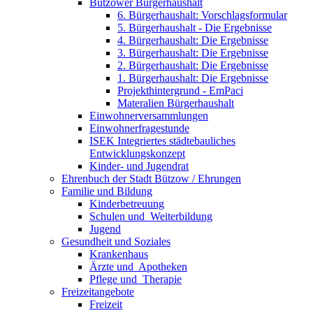
Bützower Bürgerhaushalt
6. Bürgerhaushalt: Vorschlagsformular
5. Bürgerhaushalt - Die Ergebnisse
4. Bürgerhaushalt: Die Ergebnisse
3. Bürgerhaushalt: Die Ergebnisse
2. Bürgerhaushalt: Die Ergebnisse
1. Bürgerhaushalt: Die Ergebnisse
Projekthintergrund - EmPaci
Materalien Bürgerhaushalt
Einwohnerversammlungen
Einwohnerfragestunde
ISEK Integriertes städtebauliches
Entwicklungskonzept
Kinder- und Jugendrat
Ehrenbuch der Stadt Bützow / Ehrungen
Familie und Bildung
Kinderbetreuung
Schulen und ­ Weiterbildung
Jugend
Gesundheit und Soziales
Krankenhaus
Ärzte und ­ Apotheken
Pflege und ­ Therapie
Freizeit­angebote
Freizeit