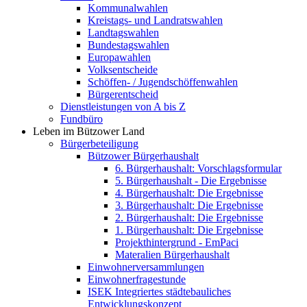
Kommunalwahlen
Kreistags- und Landratswahlen
Landtagswahlen
Bundestagswahlen
Europawahlen
Volksentscheide
Schöffen- / Jugendschöffenwahlen
Bürgerentscheid
Dienstleistungen von A bis Z
Fundbüro
Leben im Bützower Land
Bürgerbeteiligung
Bützower Bürgerhaushalt
6. Bürgerhaushalt: Vorschlagsformular
5. Bürgerhaushalt - Die Ergebnisse
4. Bürgerhaushalt: Die Ergebnisse
3. Bürgerhaushalt: Die Ergebnisse
2. Bürgerhaushalt: Die Ergebnisse
1. Bürgerhaushalt: Die Ergebnisse
Projekthintergrund - EmPaci
Materalien Bürgerhaushalt
Einwohnerversammlungen
Einwohnerfragestunde
ISEK Integriertes städtebauliches
Entwicklungskonzept