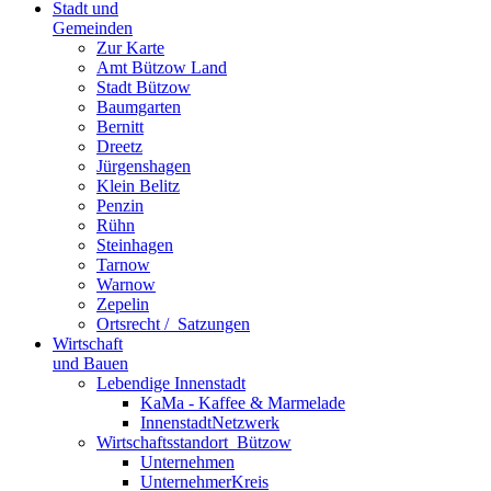
Stadt und
Gemeinden
Zur Karte
Amt Bützow Land
Stadt Bützow
Baumgarten
Bernitt
Dreetz
Jürgenshagen
Klein Belitz
Penzin
Rühn
Steinhagen
Tarnow
Warnow
Zepelin
Ortsrecht / ­ Satzungen
Wirtschaft
und Bauen
Lebendige Innenstadt
KaMa - Kaffee & Marmelade
InnenstadtNetzwerk
Wirtschaftsstand­ort ­ Bützow
Unternehmen
UnternehmerKreis